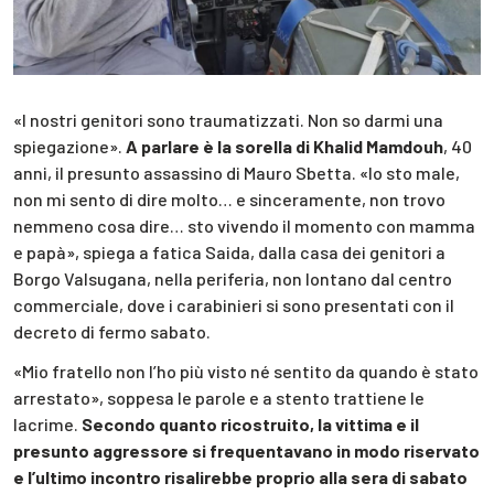
«I nostri genitori sono traumatizzati. Non so darmi una
spiegazione».
A parlare è la sorella di Khalid Mamdouh
, 40
anni, il presunto assassino di Mauro Sbetta. «Io sto male,
non mi sento di dire molto… e sinceramente, non trovo
nemmeno cosa dire… sto vivendo il momento con mamma
e papà», spiega a fatica Saida, dalla casa dei genitori a
Borgo Valsugana, nella periferia, non lontano dal centro
commerciale, dove i carabinieri si sono presentati con il
decreto di fermo sabato.
«Mio fratello non l’ho più visto né sentito da quando è stato
arrestato», soppesa le parole e a stento trattiene le
lacrime.
Secondo quanto ricostruito, la vittima e il
presunto aggressore si frequentavano in modo riservato
e l’ultimo incontro risalirebbe proprio alla sera di sabato