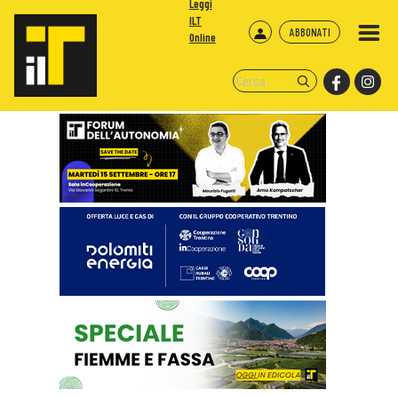
Leggi
ILT
ABBONATI
Online