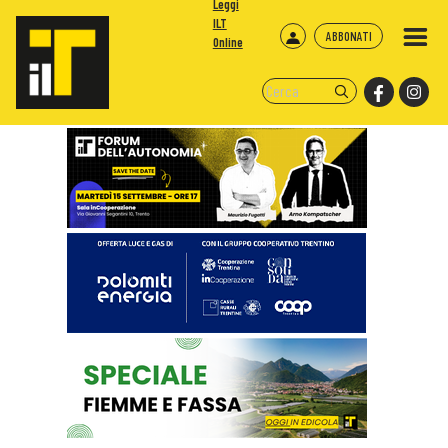
Leggi
ILT
ABBONATI
Online