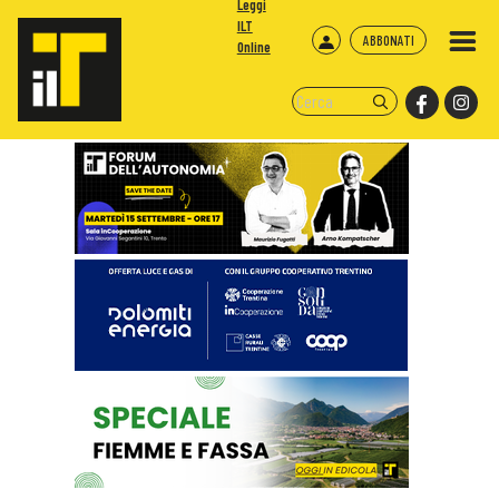
Leggi
ILT
ABBONATI
Online