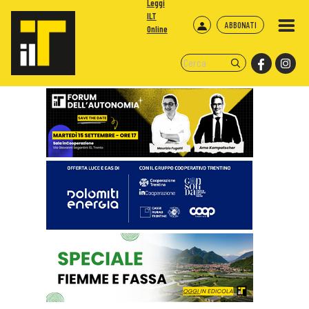
Leggi
ILT
ABBONATI
Online