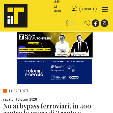
Leggi
ILT
ABBONATI
Online
LA PROTESTA
sabato 13 Giugno, 2026
No ai bypass ferroviari, in 400
contro le opere di Trento e