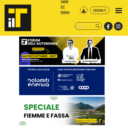
Leggi
ILT
ABBONATI
Online