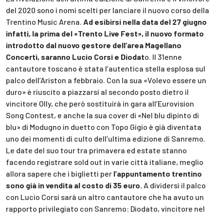
del 2020 sono i nomi scelti per lanciare il nuovo corso della
Trentino Music Arena.
Ad esibirsi nella data del 27 giugno
infatti, la prima del «Trento Live Fest», il nuovo formato
introdotto dal nuovo gestore dell’area Magellano
Concerti, saranno Lucio Corsi e Diodat
o. Il 31enne
cantautore toscano è stata l’autentica stella esplosa sul
palco dell’Ariston a febbraio. Con la sua «Volevo essere un
duro» è riuscito a piazzarsi al secondo posto dietro il
vincitore Olly, che però sostituirà in gara all’Eurovision
Song Contest, e anche la sua cover di «Nel blu dipinto di
blu» di Modugno in duetto con Topo Gigio è già diventata
uno dei momenti di culto dell’ultima edizione di Sanremo.
Le date del suo tour tra primavera ed estate stanno
facendo registrare sold out in varie città italiane, meglio
allora sapere che i biglietti per
l’appuntamento trentino
sono già in vendita al costo di 35 euro.
A dividersi il palco
con Lucio Corsi sarà un altro cantautore che ha avuto un
rapporto privilegiato con Sanremo: Diodato, vincitore nel