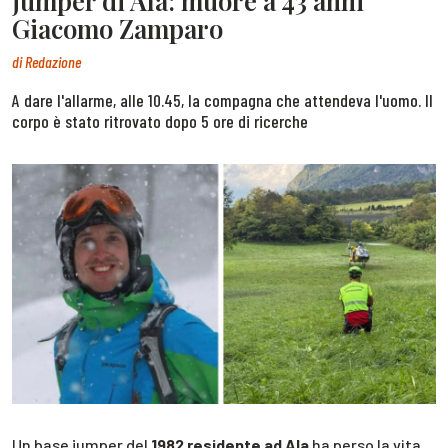
jumper di Ala: muore a 43 anni
Giacomo Zamparo
di
Redazione
A dare l'allarme, alle 10.45, la compagna che attendeva l'uomo. Il
corpo è stato ritrovato dopo 5 ore di ricerche
Un base jumper del
1982 residente ad Ala
ha perso la vita