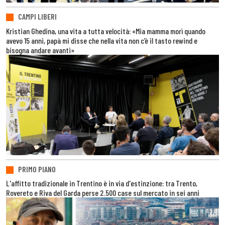
CAMPI LIBERI
Kristian Ghedina, una vita a tutta velocità: «Mia mamma morì quando
avevo 15 anni, papà mi disse che nella vita non c’è il tasto rewind e
bisogna andare avanti»
PRIMO PIANO
L'affitto tradizionale in Trentino è in via d'estinzione: tra Trento,
Rovereto e Riva del Garda perse 2.500 case sul mercato in sei anni