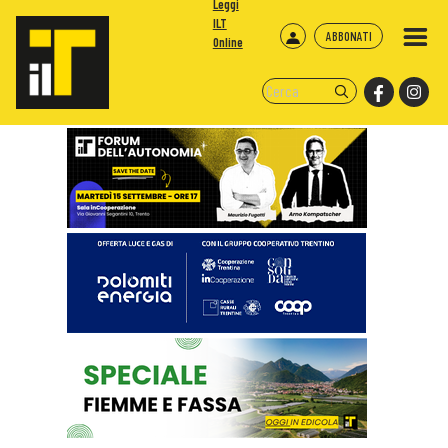
Leggi
ILT
ABBONATI
Online