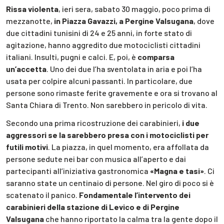
Rissa violenta
, ieri sera, sabato 30 maggio, poco prima di
mezzanotte,
in Piazza Gavazzi, a Pergine Valsugana
, dove
due cittadini tunisini di 24 e 25 anni, in forte stato di
agitazione, hanno aggredito due motociclisti cittadini
italiani. Insulti, pugni e calci. E, poi, è
comparsa
un’accetta
. Uno dei due l’ha sventolata in aria e poi l’ha
usata per colpire alcuni passanti. In particolare, due
persone sono rimaste ferite gravemente e ora si trovano al
Santa Chiara di Trento. Non sarebbero in pericolo di vita.
Secondo una prima ricostruzione dei carabinieri,
i due
aggressori se la sarebbero presa con i motociclisti per
futili motivi
. La piazza, in quel momento, era affollata da
persone sedute nei bar con musica all’aperto e dai
partecipanti all’iniziativa gastronomica
«Magna e tasi»
. Ci
saranno state un centinaio di persone. Nel giro di poco si è
scatenato il panico.
Fondamentale l’intervento dei
carabinieri della stazione di Levico e di Pergine
Valsugana
che hanno riportato la calma tra la gente dopo il