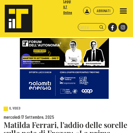
Leggi
ILT
ABBONATI
Online
IL VIDEO
mercoledì 17 Settembre, 2025
Matilda Ferrari, l’addio delle sorelle