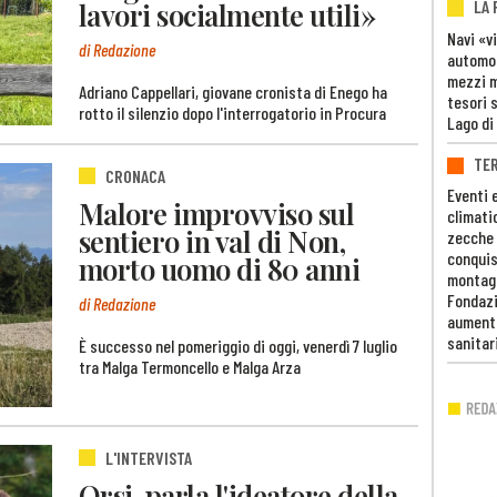
LA
lavori socialmente utili»
Navi «v
di Redazione
automob
mezzi mi
Adriano Cappellari, giovane cronista di Enego ha
tesori 
rotto il silenzio dopo l'interrogatorio in Procura
Lago di
TE
CRONACA
Eventi 
Malore improvviso sul
climati
sentiero in val di Non,
zecche
conquis
morto uomo di 80 anni
montag
Fondazi
di Redazione
aumento
sanitar
È successo nel pomeriggio di oggi, venerdì 7 luglio
tra Malga Termoncello e Malga Arza
L'INTERVISTA
Orsi, parla l'ideatore della