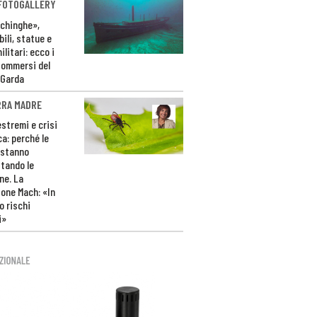
 FOTOGALLERY
ichinghe»,
ili, statue e
litari: ecco i
sommersi del
 Garda
RRA MADRE
estremi e crisi
ca: perché le
 stanno
tando le
ne. La
one Mach: «In
 rischi
i»