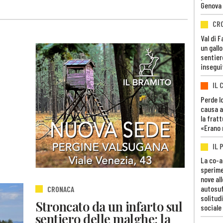
Genova
CR
Val di 
un gall
sentier
insegui
IL 
Perde lo
causa a
la fratt
«Erano 
IL 
La co-a
sperime
nove al
autosuf
CRONACA
solitudi
Stroncato da un infarto sul
sociale
sentiero delle malghe: la