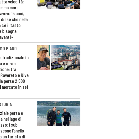
utta velocità:
amma morì
avevo 15 anni,
 disse che nella
 c’è il tasto
e bisogna
avanti»
MO PIANO
o tradizionale in
 è in via
zione: tra
 Rovereto e Riva
da perse 2.500
l mercato in sei
STORIA
ziale persa e
a nel lago di
zzo: i sub
scono l’anello
a un turista di