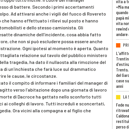
vita a t
esso di battere. Secondo i primi accertamenti
«Mia m
quando 
po. Ad attivarsi anche i vigili del fuoco di Rovereto
papà mi
to che hanno effettuato i rilievi sul posto e hanno
vita non
tomobilisti e dello stesso camionista. Gli
rewind 
andare 
esatte dinamiche dell’incidente, cosa abbia fatto
tore, che non si può escludere possa essere anche
PRI
distrazione. Ogni ipotesi al momento è aperta. Quanto
L'affitt
ettagliata relazione sul tavolo del pubblico ministero
Trentino
ella tragedia, ha dato il nullaosta alla rimozione del
d'estin
ra di un’inchiesta che farà luce sul drammatico
Trento,
del Gar
rire le cause, le circostanze.
case su
ato il compito di informare i familiari del manager di
anni
agitto verso l’abitazione dopo una giornata di lavoro
LA 
a morte di Dacroce ha gettato nello sconforto tutti
 ai colleghi di lavoro. Tutti increduli e sconcertati,
Fede nu
ritrovat
edia. Ora vicini alla compagna e al figlio che
Caldona
restitui
perso d