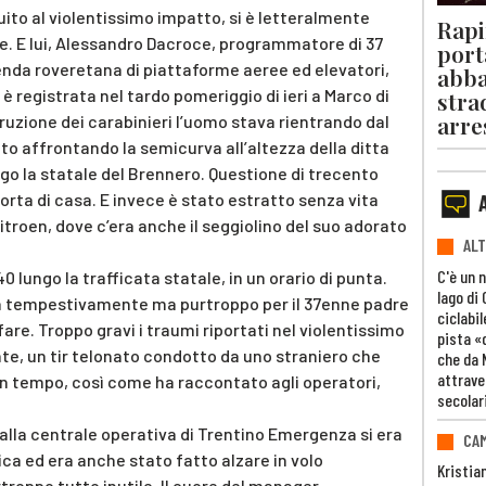
ito al violentissimo impatto, si è letteralmente
Rapi
te. E lui, Alessandro Dacroce, programmatore di 37
port
enda roveretana di piattaforme aeree ed elevatori,
abba
è registrata nel tardo pomeriggio di ieri a Marco di
stra
arre
uzione dei carabinieri l’uomo stava rientrando dal
ato affrontando la semicurva all’altezza della ditta
ngo la statale del Brennero. Questione di trecento
rta di casa. E invece è stato estratto senza vita
itroen, dove c’era anche il seggiolino del suo adorato
ALT
C'è un 
0 lungo la trafficata statale, in un orario di punta.
lago di
a tempestivamente ma purtroppo per il 37enne padre
ciclabil
 fare. Troppo gravi i traumi riportati nel violentissimo
pista «
te, un tir telonato condotto da uno straniero che
che da 
attrave
 in tempo, così come ha raccontato agli operatori,
secolar
 alla centrale operativa di Trentino Emergenza si era
CAM
ca ed era anche stato fatto alzare in volo
Kristia
troppo tutto inutile. Il cuore del manager