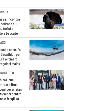
ONACA
Fassa, incontra
o cedrone sul
o, turista
to e beccato
CASO
 sci e cade, fa
 Decathlon per
ura all’omero.
regolati male»
PROGETTO
bitazione
ntale a Dro:
loggi per anziani
ficienti contro
ne e fragilità