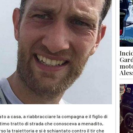
Inci
Gard
moto
Ales
o a casa, a riabbracciare la compagna e il figlio di
ultimo tratto di strada che conosceva a menadito,
o la traiettoria e si è schiantato contro il tir che