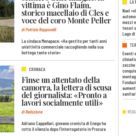
LA
vittima è Gino Flaim,
storico macellaio di Cles e
Navi «v
automob
voce del coro Monte Peller
mezzi mi
tesori 
di Patrizia Rapposelli
Lago di
La sindaca Menapace: «Ha gestito per tanti anni
TE
un’attività commerciale raccogliendo nella sua
bottega tante storie»
Eventi 
climati
zecche
CRONACA
conquis
montag
Finse un attentato della
Fondazi
camorra, la lettera di scusa
aumento
del giornalista: «Pronto a
sanitar
lavori socialmente utili»
di Redazione
Adriano Cappellari, giovane cronista di Enego ha
rotto il silenzio dopo l'interrogatorio in Procura