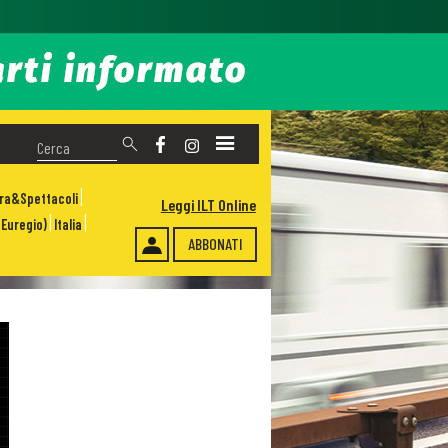
ura&Spettacoli
Leggi ILT Online
Euregio)
Italia
ABBONATI