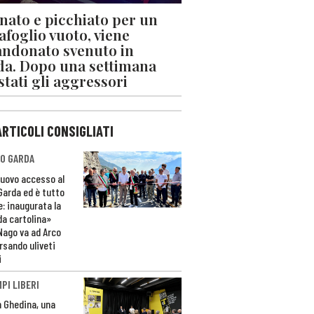
nato e picchiato per un
afoglio vuoto, viene
ndonato svenuto in
da. Dopo una settimana
stati gli aggressori
ARTICOLI CONSIGLIATI
O GARDA
nuovo accesso al
 Garda ed è tutto
e: inaugurata la
da cartolina»
Nago va ad Arco
rsando uliveti
i
PI LIBERI
n Ghedina, una