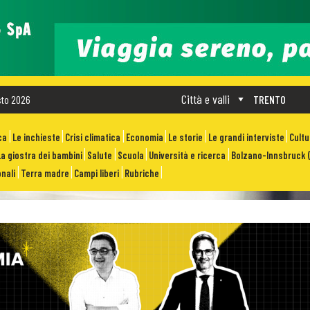
Città e valli
sto 2026
TRENTO
ca
Le inchieste
Crisi climatica
Economia
Le storie
Le grandi interviste
Cult
La giostra dei bambini
Salute
Scuola
Università e ricerca
Bolzano-Innsbruck (
nali
Terra madre
Campi liberi
Rubriche