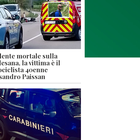
dente mortale sulla
esana, la vittima è il
ciclista 40enne
sandro Paissan