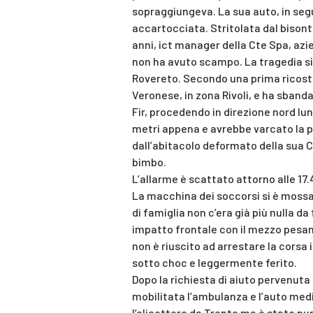
sopraggiungeva. La sua auto, in segu
accartocciata. Stritolata dal bison
anni, ict manager della Cte Spa, azi
non ha avuto scampo. La tragedia si 
Rovereto. Secondo una prima ricostr
Veronese, in zona Rivoli, e ha sband
Fir, procedendo in direzione nord lu
metri appena e avrebbe varcato la po
dall’abitacolo deformato della sua C
bimbo.
L’allarme è scattato attorno alle 17.4
La macchina dei soccorsi si è moss
di famiglia non c’era già più nulla da
impatto frontale con il mezzo pesan
non è riuscito ad arrestare la corsa
sotto choc e leggermente ferito.
Dopo la richiesta di aiuto pervenuta
mobilitata l’ambulanza e l’auto medi
l’elicottero da Trento ma è stato pur