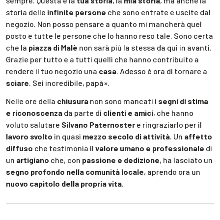
sempre. Questa è la
tua storia
, la
mia storia
, ma anche la
storia delle
infinite persone
che sono entrate e uscite dal
negozio. Non posso pensare a quanto mi mancherà quel
posto e tutte le persone che lo hanno reso tale. Sono certa
che la
piazza di Malè
non sarà più la stessa da qui in avanti.
Grazie per tutto e a tutti quelli che hanno contribuito a
rendere il tuo negozio una
casa
. Adesso è ora di tornare a
sciare
. Sei incredibile, papà».
Nelle ore della
chiusura
non sono mancati i
segni di stima
e riconoscenza
da parte di
clienti e amici
, che hanno
voluto salutare
Silvano Paternoster
e ringraziarlo per il
lavoro svolto
in quasi
mezzo secolo di attività
. Un
affetto
diffuso
che testimonia il
valore umano e professionale
di
un
artigiano
che, con
passione e dedizione
, ha lasciato un
segno profondo nella comunità locale
, aprendo ora un
nuovo capitolo della propria vita
.