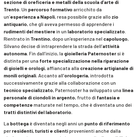
sezione di oreficeria e metalli della scuola d’arte di
Trento
. Un
percorso formativo
arricchito da
un’
esperienza a Napoli
, resa possibile grazie allo
zio
antiquario
, che gli aveva permesso di apprendere i
rudimenti del mestiere
in un
laboratorio specializzato
.
Rientrato in
Trentino
, dopo un’esperienza nel
capoluogo
,
Silvano decise di intraprendere la strada dell’
attività
autonoma
. Fin dall’inizio, la
gioielleria Paternoster
si è
distinta per una
forte specializzazione nella riparazione
di gioielli e orologi
, affiancata alla
creazione artigianale di
monili originali
. Accanto all’
orologeria
, introdotta
successivamente grazie alla collaborazione con un
tecnico specializzato
, Paternoster ha sviluppato una
linea
personale di ciondoli in argento
, frutto di
fantasia e
competenze
maturate nel tempo, che è diventata uno dei
tratti distintivi del laboratorio
.
La
bottega
è diventata negli anni un
punto di riferimento
per
residenti, turisti e clienti
provenienti anche dalla