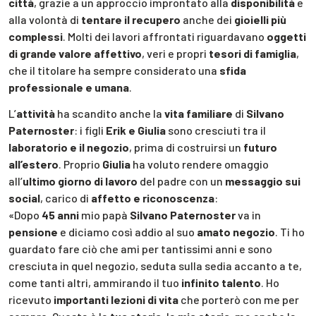
città
, grazie a un approccio improntato alla
disponibilità
e
alla volontà di
tentare il recupero
anche dei
gioielli più
complessi
. Molti dei lavori affrontati riguardavano
oggetti
di grande valore affettivo
, veri e propri
tesori di famiglia
,
che il titolare ha sempre considerato una
sfida
professionale e umana
.
L’
attività
ha scandito anche la
vita familiare
di
Silvano
Paternoster
: i figli
Erik e Giulia
sono cresciuti tra il
laboratorio e il negozio
, prima di costruirsi un
futuro
all’estero
. Proprio
Giulia
ha voluto rendere omaggio
all’
ultimo giorno di lavoro
del padre con un
messaggio sui
social
, carico di
affetto e riconoscenza
:
«Dopo
45 anni
mio papà
Silvano Paternoster
va in
pensione
e diciamo così addio al suo
amato negozio
. Ti ho
guardato fare ciò che ami per tantissimi anni e sono
cresciuta in quel negozio, seduta sulla sedia accanto a te,
come tanti altri, ammirando il tuo
infinito talento
. Ho
ricevuto
importanti lezioni di vita
che porterò con me per