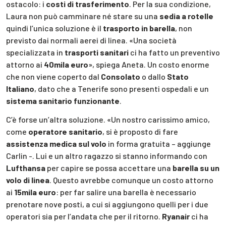
ostacolo: i
costi di trasferimento
. Per la sua condizione,
Laura non può camminare né stare su una
sedia a rotelle
quindi l’unica soluzione è il
trasporto in barella
, non
previsto dai normali aerei di linea. «Una società
specializzata in
trasporti sanitari
ci ha fatto un preventivo
attorno ai
40mila euro
», spiega Aneta. Un costo enorme
che non viene coperto dal
Consolato
o dallo
Stato
Italiano
, dato che a Tenerife sono presenti ospedali e un
sistema sanitario funzionante
.
C’è forse un’altra soluzione. «Un nostro carissimo amico,
come
operatore sanitario
, si è proposto di fare
assistenza medica sul volo
in forma gratuita – aggiunge
Carlin -. Lui e un altro ragazzo si stanno informando con
Lufthansa
per capire se possa accettare una
barella su un
volo di linea
. Questo avrebbe comunque un costo attorno
ai
15mila euro
: per far salire una barella è necessario
prenotare nove posti, a cui si aggiungono quelli per i due
operatori sia per l’andata che per il ritorno.
Ryanair
ci ha