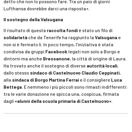
detto che non lo possono fare. Tra un paio di giorni
Lufthansa dovrebbe darci una risposta».
Il sostegno della Valsugana
Il risultato di questa
raccolta fondi
è stato un filo di
solidarietà
che da Tenerife ha raggiunto la
Valsugana
e
non si è fermato lì. In poco tempo, l’iniziativa è stata
condivisa da gruppi
Facebook
legati non solo a Borgo e
dintorni ma anche
Bressanone
, la città di origine di Laura.
Ha trovato anche il sostegno di diverse
autorità locali
,
dallo stesso
sindaco di Castelnuovo Claudio Ceppinati
,
alla
sindaca di Borgo Martina Ferrai
e il consigliere
Luca
Bettega
. E nemmeno i più piccoli sono rimasti indifferenti:
tra le varie donazione ne spicca una, cospicua, firmata
dagli
«alunni della scuola primaria di Castelnuovo»
.