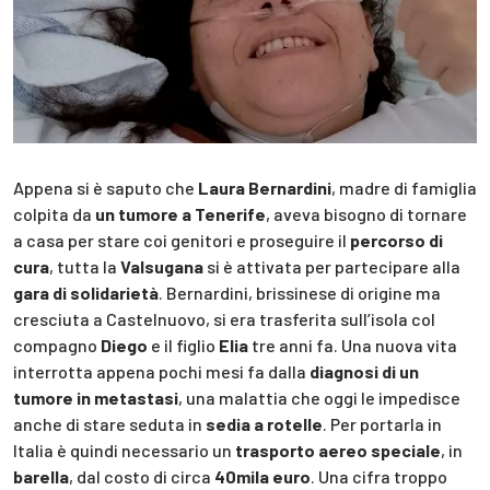
Appena si è saputo che
Laura Bernardini
, madre di famiglia
colpita da
un tumore a Tenerife
, aveva bisogno di tornare
a casa per stare coi genitori e proseguire il
percorso di
cura
, tutta la
Valsugana
si è attivata per partecipare alla
gara di solidarietà
. Bernardini, brissinese di origine ma
cresciuta a Castelnuovo, si era trasferita sull’isola col
compagno
Diego
e il figlio
Elia
tre anni fa. Una nuova vita
interrotta appena pochi mesi fa dalla
diagnosi di un
tumore in metastasi
, una malattia che oggi le impedisce
anche di stare seduta in
sedia a rotelle
. Per portarla in
Italia è quindi necessario un
trasporto aereo speciale
, in
barella
, dal costo di circa
40mila euro
. Una cifra troppo