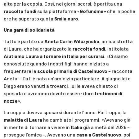
alta per la coppia. Così, nei giorni scorsi, è partita una
raccolta fondi
sulla piattaforma
«Gofundme»
che in poche
ore ha superato quota
6mila euro
.
Una gara di solidarietà
Tutto è partito da
Aneta Carlin Wilczynska
, amica stretta
di Laura, che ha organizzato la
raccolta fondi
, intitolata
Aiutiamo Laura a tornare in Italia per curarsi
. «Ci siamo
conosciute quando i nostri figli hanno iniziato a
frequentare la
scuola primaria di Castelnuovo
– racconta
Aneta -. Da lì è nata un’amicizia particolare. A giugno lei e
Diego erano venuti a trovarci: lui le aveva chiesto di
sposarla e avremmo dovuto essere i loro
testimoni di
nozze
».
La coppia doveva sposarsi durante l’anno. Purtroppo, la
malattia di Laura
ha cambiato i programmi. «Avevano già
in mente di tornare a vivere in
Italia
già a metà del 2026 –
prosegue l’amica -. Avevano una
casa a Castelnuovo
, poi