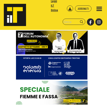
Leggi
ILT
ABBONATI
Online