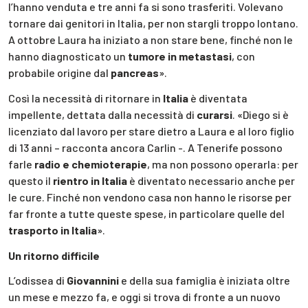
l’hanno venduta e tre anni fa si sono trasferiti. Volevano
tornare dai genitori in Italia, per non stargli troppo lontano.
A ottobre Laura ha iniziato a non stare bene, finché non le
hanno diagnosticato un
tumore in metastasi
, con
probabile origine dal
pancreas
».
Così la necessità di ritornare in
Italia
è diventata
impellente, dettata dalla necessità di
curarsi
. «Diego si è
licenziato dal lavoro per stare dietro a Laura e al loro figlio
di 13 anni – racconta ancora Carlin -. A Tenerife possono
farle
radio e chemioterapie
, ma non possono operarla: per
questo il
rientro in Italia
è diventato necessario anche per
le cure. Finché non vendono casa non hanno le risorse per
far fronte a tutte queste spese, in particolare quelle del
trasporto in Italia
».
Un ritorno difficile
L’odissea di
Giovannini
e della sua famiglia è iniziata oltre
un mese e mezzo fa, e oggi si trova di fronte a un nuovo