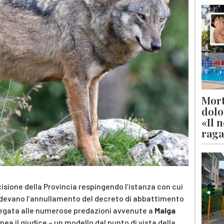
Mort
dolo
«Il 
raga
sione della Provincia respingendo l’istanza con cui
edevano l’annullamento del decreto di abbattimento
è legata alle numerose predazioni avvenute a
Malga
ea il giudice – un modello dal punto di vista della