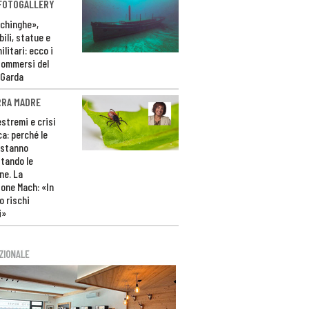
 FOTOGALLERY
ichinghe»,
ili, statue e
litari: ecco i
sommersi del
 Garda
RRA MADRE
estremi e crisi
ca: perché le
 stanno
tando le
ne. La
one Mach: «In
 rischi
i»