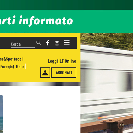
ura&Spettacoli
Leggi ILT Online
Euregio)
Italia
ABBONATI