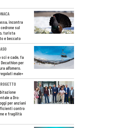
ONACA
Fassa, incontra
o cedrone sul
o, turista
to e beccato
CASO
 sci e cade, fa
 Decathlon per
ura all’omero.
regolati male»
PROGETTO
bitazione
ntale a Dro:
loggi per anziani
ficienti contro
ne e fragilità