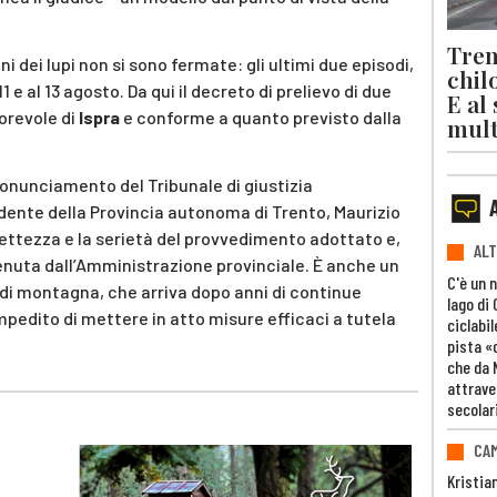
Trent
i dei lupi non si sono fermate: gli ultimi due episodi,
chil
1 e al 13 agosto. Da qui il decreto di prelievo di due
E al
orevole di
Ispra
e conforme a quanto previsto dalla
mult
onunciamento del Tribunale di giustizia
ente della Provincia autonoma di Trento, Maurizio
rettezza e la serietà del provvedimento adottato e,
ALT
tenuta dall’Amministrazione provinciale. È anche un
C'è un 
i di montagna, che arriva dopo anni di continue
lago di
mpedito di mettere in atto misure efficaci a tutela
ciclabil
pista «
che da 
attrave
secolar
CAM
Kristia