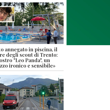
o annegato in piscina, il
re degli scout di Trento:
nostro "Leo Panda", un
zzo ironico e sensibile»