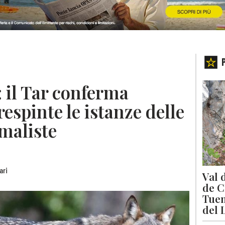
: il Tar conferma
respinte le istanze delle
maliste
ari
Val 
de C
Tuen
del 