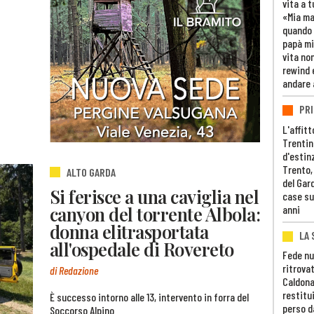
vita a t
«Mia m
quando 
papà mi
vita non
rewind 
andare 
PRI
L'affitt
Trentino
d'estin
Trento,
ALTO GARDA
del Gar
Si ferisce a una caviglia nel
case su
canyon del torrente Albola:
anni
donna elitrasportata
LA 
all'ospedale di Rovereto
Fede nu
ritrovat
di Redazione
Caldona
restitui
È successo intorno alle 13, intervento in forra del
perso d
Soccorso Alpino