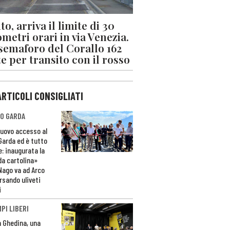
o, arriva il limite di 30
ometri orari in via Venezia.
 semaforo del Corallo 162
e per transito con il rosso
ARTICOLI CONSIGLIATI
O GARDA
nuovo accesso al
 Garda ed è tutto
e: inaugurata la
da cartolina»
Nago va ad Arco
rsando uliveti
i
PI LIBERI
n Ghedina, una