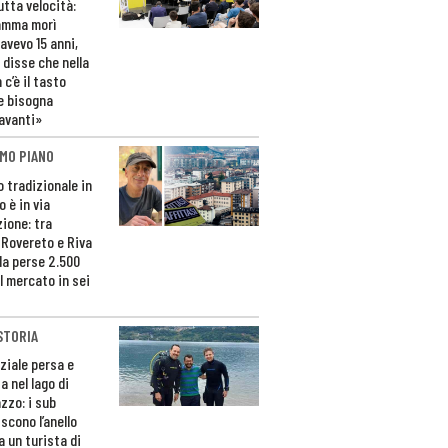
utta velocità:
amma morì
avevo 15 anni,
 disse che nella
 c’è il tasto
e bisogna
avanti»
MO PIANO
o tradizionale in
 è in via
zione: tra
 Rovereto e Riva
da perse 2.500
l mercato in sei
STORIA
ziale persa e
a nel lago di
zzo: i sub
scono l’anello
a un turista di