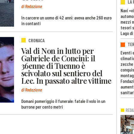
LA
di Redazione
Navi «v
automob
In carcere un uomo di 42 anni: aveva anche 260 euro
mezzi mi
in contanti
tesori 
Lago di
CRONACA
TE
Val di Non in lutto per
Eventi 
Gabriele de Concini: il
climati
36enne di Tuenno è
zecche
conquis
scivolato sul sentiero del
montag
Lec. In passato altre vittime
Fondazi
aumento
di Redazione
sanitar
Domani pomeriggio il funerale: fatale il volo in un
burrone per cento metri