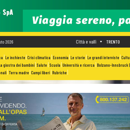
Città e valli
sto 2026
TRENTO
ca
Le inchieste
Crisi climatica
Economia
Le storie
Le grandi interviste
Cult
La giostra dei bambini
Salute
Scuola
Università e ricerca
Bolzano-Innsbruck (
nali
Terra madre
Campi liberi
Rubriche