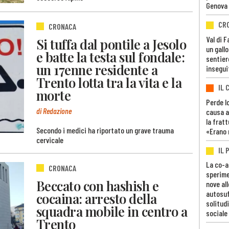
Genova
CR
CRONACA
Val di 
Si tuffa dal pontile a Jesolo
un gall
e batte la testa sul fondale:
sentier
un 17enne residente a
insegui
Trento lotta tra la vita e la
IL 
morte
Perde lo
di Redazione
causa a
la fratt
Secondo i medici ha riportato un grave trauma
«Erano 
cervicale
IL 
La co-a
CRONACA
sperime
Beccato con hashish e
nove al
autosuf
cocaina: arresto della
solitudi
squadra mobile in centro a
sociale
Trento