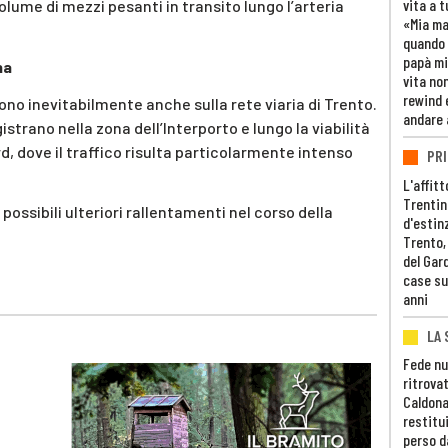
vita a t
volume di mezzi pesanti in transito lungo l’arteria
«Mia m
quando 
papà mi
na
vita non
rewind 
ttono inevitabilmente anche sulla rete viaria di Trento.
andare 
gistrano nella zona dell’Interporto e lungo la viabilità
d, dove il traffico risulta particolarmente intenso
PRI
L'affitt
Trentino
ossibili ulteriori rallentamenti nel corso della
d'estin
Trento,
del Gar
case su
anni
LA 
Fede nu
ritrovat
Caldona
restitui
perso d