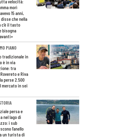
utta velocità:
amma morì
avevo 15 anni,
 disse che nella
 c’è il tasto
e bisogna
avanti»
MO PIANO
o tradizionale in
 è in via
zione: tra
 Rovereto e Riva
da perse 2.500
l mercato in sei
STORIA
ziale persa e
a nel lago di
zzo: i sub
scono l’anello
a un turista di