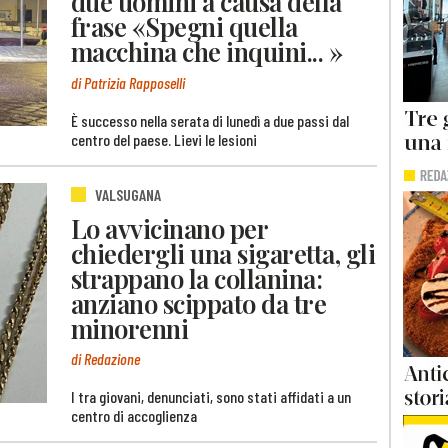
due uomini a causa della
frase «Spegni quella
macchina che inquini... »
di Patrizia Rapposelli
È successo nella serata di lunedì a due passi dal
centro del paese. Lievi le lesioni
VALSUGANA
Lo avvicinano per
chiedergli una sigaretta, gli
strappano la collanina:
anziano scippato da tre
minorenni
di Redazione
I tra giovani, denunciati, sono stati affidati a un
centro di accoglienza