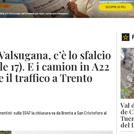
alsugana, c’è lo sfalcio
lle 17). E i camion in A22
 il traffico a Trento
Val 
de C
rentini: sulla SS47 la chiusura va da Brenta a San Cristoforo al
Tuen
del 