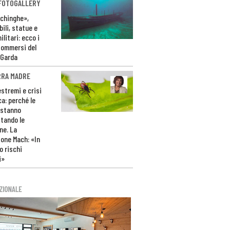
 FOTOGALLERY
ichinghe»,
ili, statue e
litari: ecco i
sommersi del
 Garda
RRA MADRE
estremi e crisi
ca: perché le
 stanno
tando le
ne. La
one Mach: «In
 rischi
i»