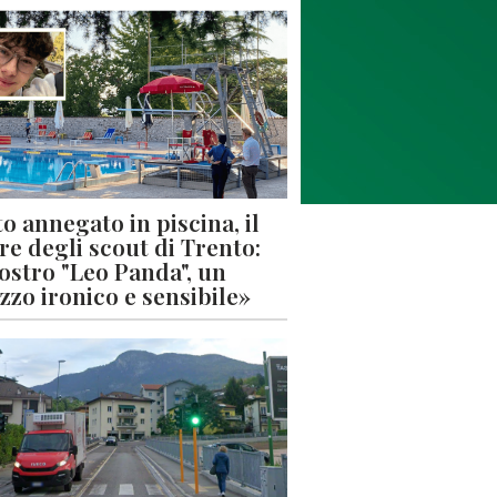
o annegato in piscina, il
re degli scout di Trento:
nostro "Leo Panda", un
zzo ironico e sensibile»