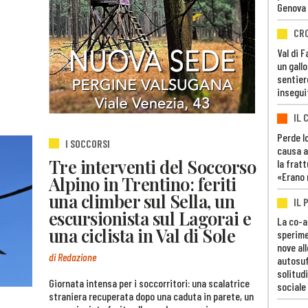
Genova
CR
Val di 
un gall
sentier
insegui
IL 
Perde lo
I SOCCORSI
causa a
Tre interventi del Soccorso
la fratt
«Erano 
Alpino in Trentino: feriti
una climber sul Sella, un
IL 
escursionista sul Lagorai e
La co-a
una ciclista in Val di Sole
sperime
nove al
di Redazione
autosuf
solitudi
Giornata intensa per i soccorritori: una scalatrice
sociale
straniera recuperata dopo una caduta in parete, un