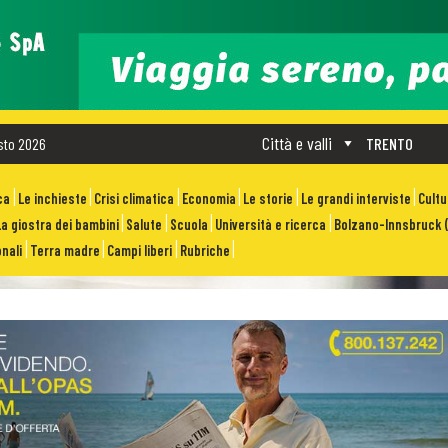
Città e valli
sto 2026
TRENTO
ca
Le inchieste
Crisi climatica
Economia
Le storie
Le grandi interviste
Cult
La giostra dei bambini
Salute
Scuola
Università e ricerca
Bolzano-Innsbruck (
nali
Terra madre
Campi liberi
Rubriche