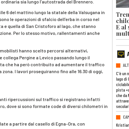
 ordinaria sia lungo l’autostrada del Brennero.
dalle 6 del mattino lungo la statale della Valsugana in
Trent
chil
ono le operazioni di sfalcio dell’erba in corso nel
E al
a e quella di San Cristoforo al lago, che stanno
mult
zione. Per lo stesso motivo, rallentamenti anche
mobilisti hanno scelto percorsi alternativi,
e collega Pergine a Levico passando lungo il
lta che ha però contribuito ad aumentare il traffico
ALT
 zona. I lavori proseguiranno fino alle 16.30 di oggi,
C'è un 
lago di
ciclabil
pista «
che da 
ti ripercussioni sul traffico si registrano infatti
attrave
secolar
o, dove si sono formate code di diversi chilometri in
CAM
ate a partire dal casello di Egna-Ora, con
Kristia