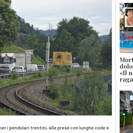
Mort
dolo
«Il 
raga
er i pendolari trentini, alle prese con lunghe code e