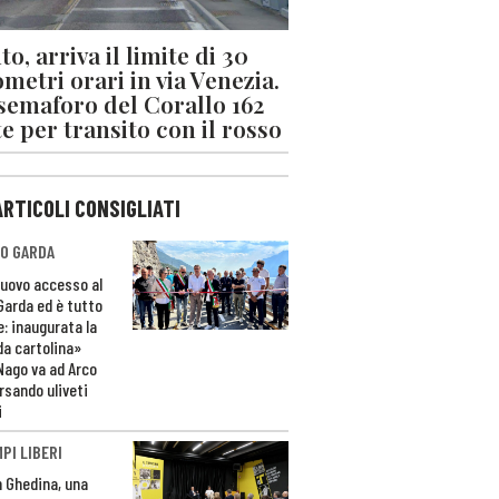
o, arriva il limite di 30
ometri orari in via Venezia.
 semaforo del Corallo 162
e per transito con il rosso
ARTICOLI CONSIGLIATI
O GARDA
nuovo accesso al
 Garda ed è tutto
e: inaugurata la
da cartolina»
Nago va ad Arco
rsando uliveti
i
PI LIBERI
n Ghedina, una