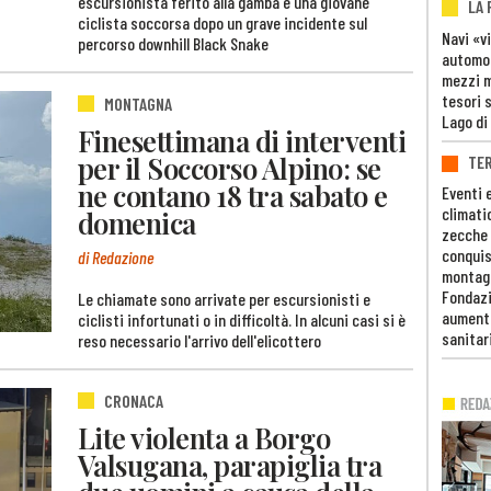
escursionista ferito alla gamba e una giovane
LA
ciclista soccorsa dopo un grave incidente sul
Navi «v
percorso downhill Black Snake
automob
mezzi mi
tesori 
MONTAGNA
Lago di
Finesettimana di interventi
per il Soccorso Alpino: se
TE
ne contano 18 tra sabato e
Eventi 
climati
domenica
zecche
conquis
di Redazione
montag
Fondazi
Le chiamate sono arrivate per escursionisti e
aumento
ciclisti infortunati o in difficoltà. In alcuni casi si è
sanitar
reso necessario l'arrivo dell'elicottero
CRONACA
Lite violenta a Borgo
Valsugana, parapiglia tra