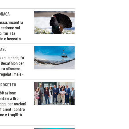
ONACA
Fassa, incontra
o cedrone sul
o, turista
to e beccato
CASO
 sci e cade, fa
 Decathlon per
ura all’omero.
regolati male»
PROGETTO
bitazione
ntale a Dro:
loggi per anziani
ficienti contro
ne e fragilità