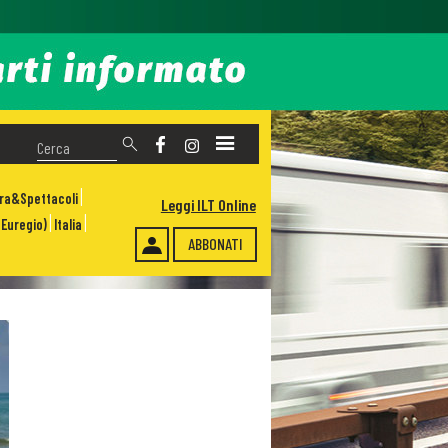
ura&Spettacoli
Leggi ILT Online
Euregio)
Italia
ABBONATI