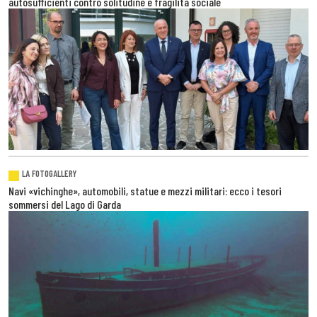
autosufficienti contro solitudine e fragilità sociale
LA FOTOGALLERY
Navi «vichinghe», automobili, statue e mezzi militari: ecco i tesori
sommersi del Lago di Garda