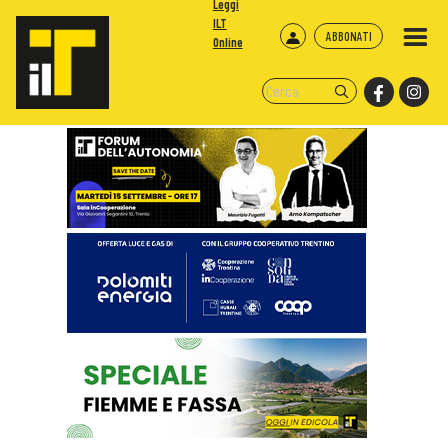
Leggi
ILT
ABBONATI
Online