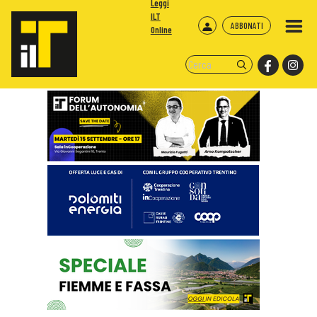
Leggi
ILT
ABBONATI
Online