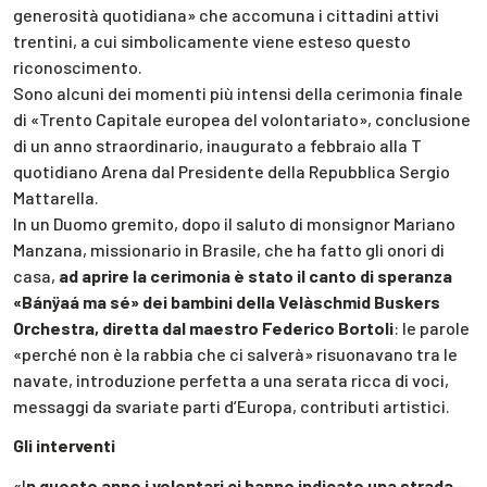
generosità quotidiana» che accomuna i cittadini attivi
trentini, a cui simbolicamente viene esteso questo
riconoscimento.
Sono alcuni dei momenti più intensi della cerimonia finale
di «Trento Capitale europea del volontariato», conclusione
di un anno straordinario, inaugurato a febbraio alla T
quotidiano Arena dal Presidente della Repubblica Sergio
Mattarella.
In un Duomo gremito, dopo il saluto di monsignor Mariano
Manzana, missionario in Brasile, che ha fatto gli onori di
casa,
ad aprire la cerimonia è stato il canto di speranza
«Bánÿaá ma sé» dei bambini della Velàschmid Buskers
Orchestra, diretta dal maestro Federico Bortoli
: le parole
«perché non è la rabbia che ci salverà» risuonavano tra le
navate, introduzione perfetta a una serata ricca di voci,
messaggi da svariate parti d’Europa, contributi artistici.
Gli interventi
«I
n questo anno i volontari ci hanno indicato una strada
–