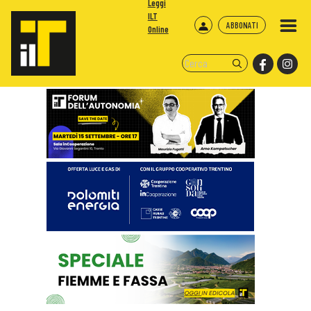
Leggi
ILT
ABBONATI
Online