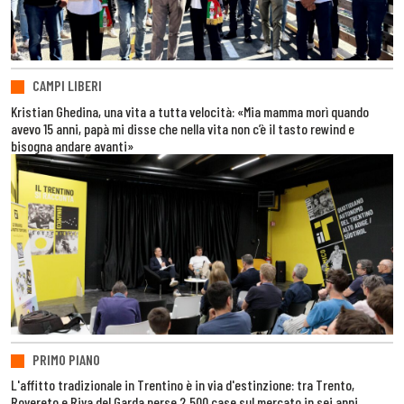
CAMPI LIBERI
Kristian Ghedina, una vita a tutta velocità: «Mia mamma morì quando
avevo 15 anni, papà mi disse che nella vita non c’è il tasto rewind e
bisogna andare avanti»
PRIMO PIANO
L'affitto tradizionale in Trentino è in via d'estinzione: tra Trento,
Rovereto e Riva del Garda perse 2.500 case sul mercato in sei anni