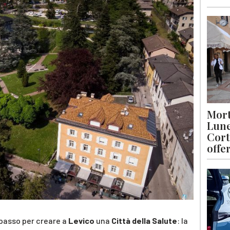
Mort
Lune
Cort
offe
passo per creare a
Levico
una
Città della Salute
: la