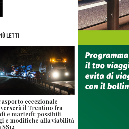
PIÙ LETTI
rasporto eccezionale
averserà il Trentino fra
dì e martedì: possibili
gi e modifiche alla viabilità
a SS12