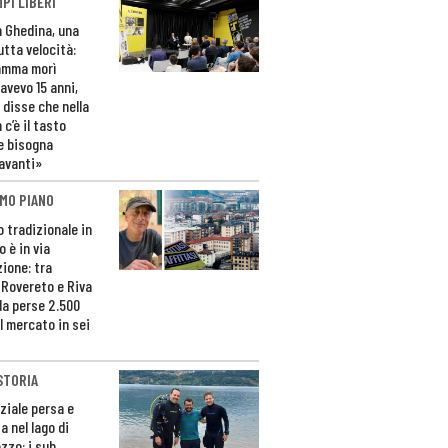
PI LIBERI
n Ghedina, una
utta velocità:
amma morì
avevo 15 anni,
 disse che nella
 c’è il tasto
e bisogna
avanti»
MO PIANO
o tradizionale in
 è in via
zione: tra
 Rovereto e Riva
da perse 2.500
l mercato in sei
STORIA
ziale persa e
a nel lago di
zzo: i sub