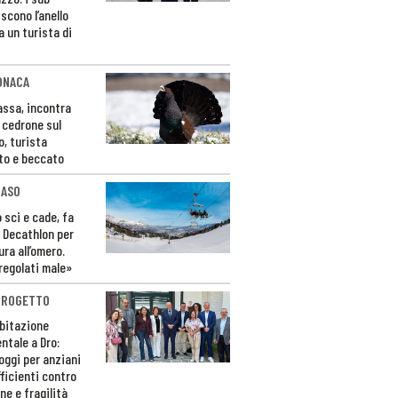
scono l’anello
a un turista di
ONACA
Fassa, incontra
o cedrone sul
o, turista
to e beccato
CASO
 sci e cade, fa
 Decathlon per
ura all’omero.
regolati male»
PROGETTO
bitazione
ntale a Dro:
loggi per anziani
ficienti contro
ne e fragilità