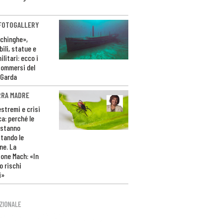
 FOTOGALLERY
ichinghe»,
ili, statue e
litari: ecco i
sommersi del
 Garda
RRA MADRE
estremi e crisi
ca: perché le
 stanno
tando le
ne. La
one Mach: «In
 rischi
i»