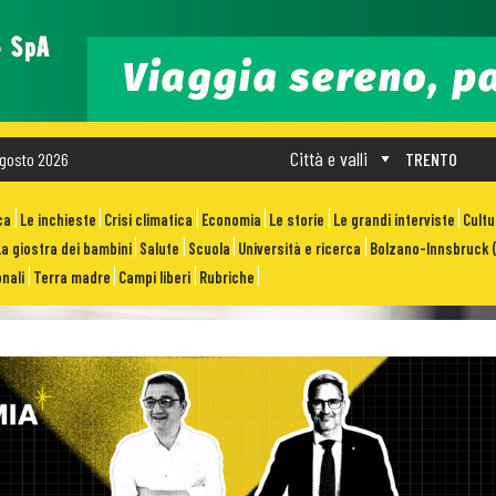
Città e valli
gosto 2026
TRENTO
ca
Le inchieste
Crisi climatica
Economia
Le storie
Le grandi interviste
Cult
La giostra dei bambini
Salute
Scuola
Università e ricerca
Bolzano-Innsbruck (
nali
Terra madre
Campi liberi
Rubriche