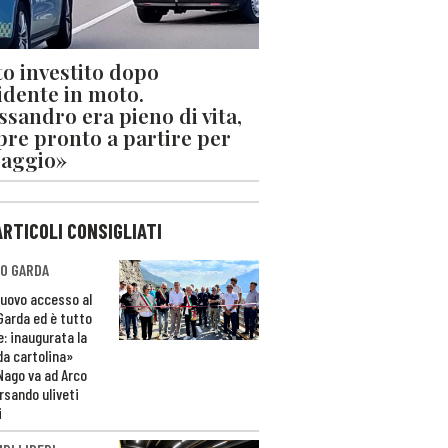
o investito dopo
cidente in moto.
ssandro era pieno di vita,
re pronto a partire per
iaggio»
ARTICOLI CONSIGLIATI
O GARDA
nuovo accesso al
 Garda ed è tutto
e: inaugurata la
da cartolina»
Nago va ad Arco
rsando uliveti
i