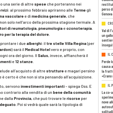
o una serie di altre
spese
che porteranno nei
restitui
perso d
rvizi
: al prossimo febbraio apriranno alle
Terme
gli
Genova
na vascolare
e di
medicina generale
, che
 non solo nell’arco della prossima stagione termale. A
CR
ori di reumatologia
,
pneumologia
e
ozonoterapia
.
Val di 
o per la terapia del dolore
.
un gall
sentier
prontare i due
alberghi
: il
tre stelle Villa Regina
(per
insegui
ardoni
) sarà il
Medical Hotel
vero e proprio, con
IL 
ogni ora del giorno. Il
Salus
, invece, affiancherà il
Perde lo
amenti
e
12 stanze
.
causa a
elude all’acquisto di altre
strutture
e magari persino
la fratt
«Erano 
e è certo è che non si sta pensando all’acquisizione.
IL 
to, servono
investimenti importanti
– spiega Oss. E
 contrario alla vendita di un
bene della comunità
La co-a
sperime
ne dalla
Provincia
, che può trovare le
risorse
per
nove al
adeguato
. Poi si vedrà quale sarà la tipologia di
autosuf
solitudi