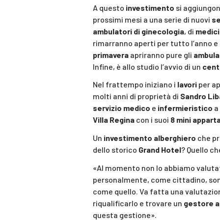
A questo
investimento
si aggiungon
prossimi mesi a una serie di nuovi
se
ambulatori di ginecologia
, di
medici
rimarranno aperti per tutto l’anno e
primavera
apriranno pure gli
ambulat
Infine, è allo studio l’avvio di un
centr
Nel frattempo iniziano i
lavori
per ap
molti anni di proprietà di
Sandro Lib
servizio medico
e
infermieristico
a 
Villa Regina
con i suoi
8 mini appart
Un
investimento alberghiero
che pr
dello storico
Grand Hotel
? Quello ch
«Al momento non lo abbiamo valuta
personalmente, come cittadino, sono
come quello. Va fatta una valutazio
riqualificarlo e trovare un
gestore 
questa gestione».