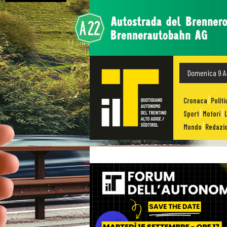
Domenica 9 A
Cronaca
Politi
Sport
Motori
Mondo
Redazio