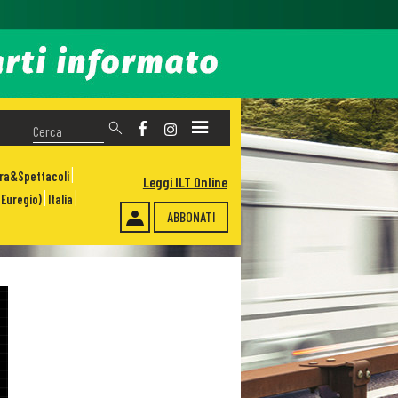
ura&Spettacoli
Leggi ILT Online
Euregio)
Italia
ABBONATI