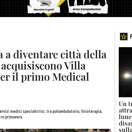
 a diventare città della
 acquisiscono Villa
er il primo Medical
Un t
attr
ervizi medici specialistici, tra poliambulatorio, fisioterapia,
lune
ntro primavera
disa
sull