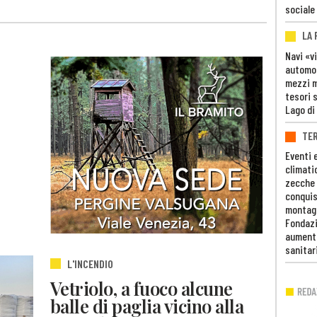
sociale
LA
Navi «v
automob
mezzi mi
tesori 
Lago di
TE
Eventi 
climati
zecche
conquis
montag
Fondazi
aumento
sanitar
L'INCENDIO
Vetriolo, a fuoco alcune
balle di paglia vicino alla