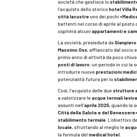
società che gestisce lo
stabilimento
l’acquisto dello storico
hotel Villa 
città lacustre
uno dei pochi
«Medica
battenti nel corso di aprile al posto 
ospiterà alcuni
appartamenti e ca
La società, presieduta da
Gianpier
Massimo Oss
, affiancato dal socio
primo anno di attività da poco chius
posti di lavoro
: un periodo in cui la
introdurre nuove
prestazioni medi
potenzialità futura per lo
stabilimen
Così, l’acquisto delle due
strutture 
a valorizzare le
acque termali levic
assunti nell’
aprile 2025
, quando la 
Città della Salute e del Benessere
stabilimento termale
. L’obiettivo d
locale
, sfruttando al meglio le
acqu
la formula del
medical hotel
.