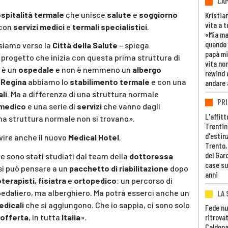
CAM
spitalità termale
che unisce
salute
e
soggiorno
Kristia
vita a t
 con
servizi medici
e
termali specialistici
.
«Mia m
quando 
ssiamo verso la
Città della Salute
– spiega
papà mi
 progetto che inizia con questa prima struttura di
vita non
n è un
ospedale
e non è nemmeno un
albergo
rewind 
a Regina
abbiamo lo
stabilimento termale
e con una
andare 
ali
. Ma a differenza di una struttura normale
PRI
 medico
e una serie di
servizi
che vanno dagli
L'affitt
una struttura normale non si trovano».
Trentino
d'estin
vire anche il nuovo
Medical Hotel
.
Trento,
del Gar
e sono stati studiati dal team della
dottoressa
case su
si può pensare a un
pacchetto di riabilitazione
dopo
anni
oterapisti
,
fisiatra
e
ortopedico
: un percorso di
pedaliero, ma alberghiero. Ma potrà esserci anche un
LA 
dicali
che si aggiungono. Che io sappia, ci sono solo
Fede nu
offerta
, in tutta
Italia
».
ritrovat
Caldona