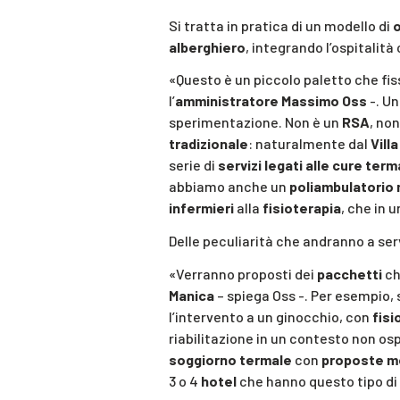
Si tratta in pratica di un modello di
o
alberghiero
, integrando l’ospitalità
«Questo è un piccolo paletto che fi
l’
amministratore Massimo Oss
-. Un
sperimentazione. Non è un
RSA
, no
tradizionale
: naturalmente dal
Vill
serie di
servizi legati alle cure term
abbiamo anche un
poliambulatorio
infermieri
alla
fisioterapia
, che in 
Delle peculiarità che andranno a ser
«Verranno proposti dei
pacchetti
ch
Manica
– spiega Oss -. Per esempio, 
l’intervento a un ginocchio, con
fisi
riabilitazione in un contesto non os
soggiorno termale
con
proposte me
3 o 4
hotel
che hanno questo tipo di