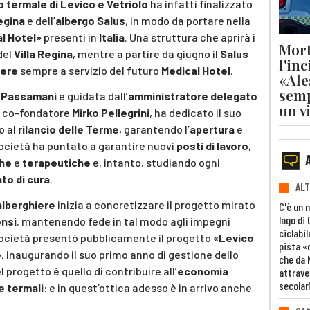
 termale di Levico e Vetriolo
ha infatti finalizzato
Regina
e dell’
albergo Salus
, in modo da portare nella
l Hotel»
presenti in
Italia
. Una struttura che aprirà i
Mort
del
Villa Regina
, mentre a partire da giugno il
Salus
l'in
mere
sempre a servizio del futuro
Medical Hotel
.
«Ale
semp
o Passamani
e guidata dall’
amministratore delegato
un v
 e co-fondatore
Mirko Pellegrini
, ha dedicato il suo
o al
rilancio delle Terme
, garantendo l’
apertura
e
 società ha puntato a garantire nuovi
posti di lavoro
,
che
e
terapeutiche
e, intanto, studiando ogni
to di cura
.
ALT
alberghiere
inizia a concretizzare il progetto mirato
C'è un 
lago di
ensi
, mantenendo fede in tal modo agli impegni
ciclabil
società presentò pubblicamente il progetto
«Levico
pista «
»
, inaugurando il suo primo anno di gestione dello
che da 
el progetto è quello di contribuire all’
economia
attrave
secolar
e termali
: e in quest’ottica adesso è in arrivo anche