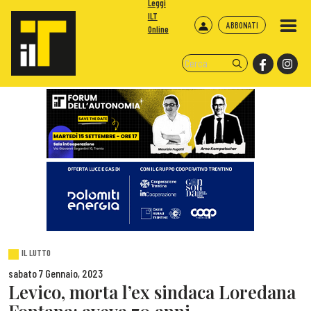
Leggi
ILT
ABBONATI
Online
IL LUTTO
sabato 7 Gennaio, 2023
Levico, morta l’ex sindaca Loredana