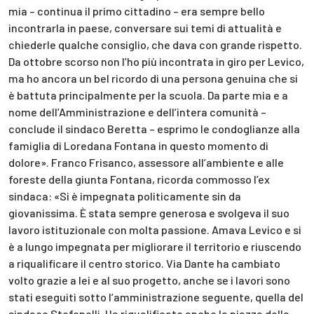
mia – continua il primo cittadino – era sempre bello
incontrarla in paese, conversare sui temi di attualità e
chiederle qualche consiglio, che dava con grande rispetto.
Da ottobre scorso non l’ho più incontrata in giro per Levico,
ma ho ancora un bel ricordo di una persona genuina che si
è battuta principalmente per la scuola. Da parte mia e a
nome dell’Amministrazione e dell’intera comunità –
conclude il sindaco Beretta – esprimo le condoglianze alla
famiglia di Loredana Fontana in questo momento di
dolore». Franco Frisanco, assessore all’ambiente e alle
foreste della giunta Fontana, ricorda commosso l’ex
sindaca: «Si è impegnata politicamente sin da
giovanissima. È stata sempre generosa e svolgeva il suo
lavoro istituzionale con molta passione. Amava Levico e si
è a lungo impegnata per migliorare il territorio e riuscendo
a riqualificare il centro storico. Via Dante ha cambiato
volto grazie a lei e al suo progetto, anche se i lavori sono
stati eseguiti sotto l’amministrazione seguente, quella del
sindaco Stefenelli. Ha riqualificato anche la piazza della