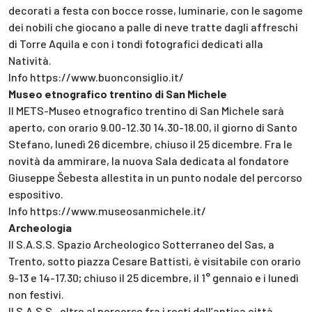
decorati a festa con bocce rosse, luminarie, con le sagome
dei nobili che giocano a palle di neve tratte dagli affreschi
di Torre Aquila e con i tondi fotografici dedicati alla
Natività.
Info https://www.buonconsiglio.it/
Museo etnografico trentino di San Michele
Il METS-Museo etnografico trentino di San Michele sarà
aperto, con orario 9.00-12.30 14.30-18.00, il giorno di Santo
Stefano, lunedì 26 dicembre, chiuso il 25 dicembre. Fra le
novità da ammirare, la nuova Sala dedicata al fondatore
Giuseppe Šebesta allestita in un punto nodale del percorso
espositivo.
Info https://www.museosanmichele.it/
Archeologia
Il S.A.S.S. Spazio Archeologico Sotterraneo del Sas, a
Trento, sotto piazza Cesare Battisti, è visitabile con orario
9-13 e 14-17.30; chiuso il 25 dicembre, il 1° gennaio e i lunedì
non festivi.
Il S.A.S.S., oltre al percorso fra i resti dell’antica città