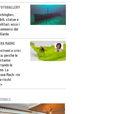
 FOTOGALLERY
ichinghe»,
ili, statue e
litari: ecco i
sommersi del
 Garda
RRA MADRE
estremi e crisi
ca: perché le
 stanno
tando le
ne. La
one Mach: «In
 rischi
i»