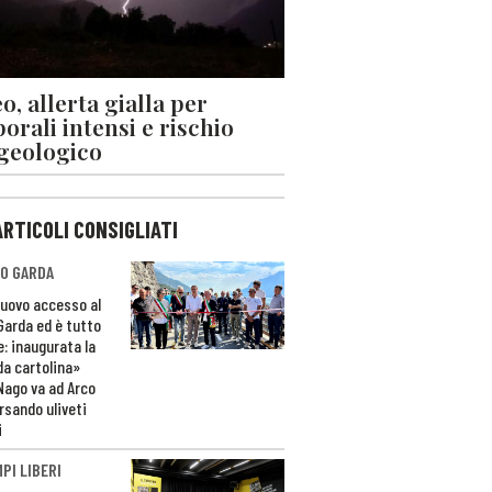
o, allerta gialla per
orali intensi e rischio
geologico
ARTICOLI CONSIGLIATI
O GARDA
nuovo accesso al
 Garda ed è tutto
e: inaugurata la
da cartolina»
Nago va ad Arco
rsando uliveti
i
PI LIBERI