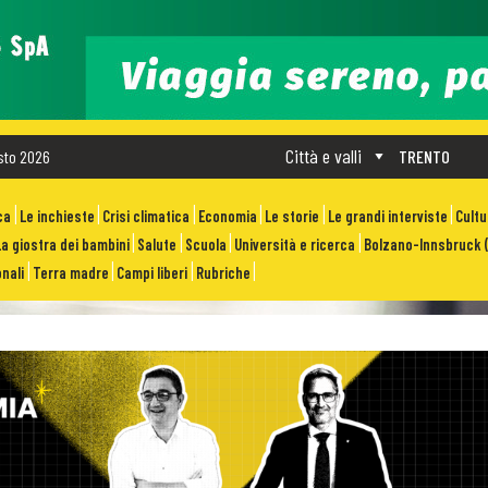
Città e valli
sto 2026
TRENTO
ca
Le inchieste
Crisi climatica
Economia
Le storie
Le grandi interviste
Cult
La giostra dei bambini
Salute
Scuola
Università e ricerca
Bolzano-Innsbruck (
nali
Terra madre
Campi liberi
Rubriche