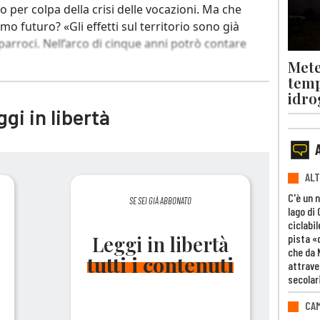
to per colpa della crisi delle vocazioni. Ma che
mo futuro? «Gli effetti sul territorio sono già
parroci. Nell’arco di cinque anni potrò contare
Mete
temp
idro
gi in libertà
ALT
C'è un 
SE SEI GIÀ ABBONATO
lago di
ciclabil
pista «
Leggi in libertà
che da 
tutti i contenuti
attrave
secolar
CAM