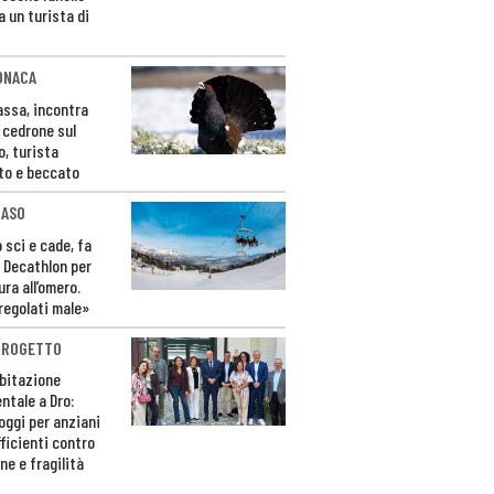
a un turista di
ONACA
Fassa, incontra
o cedrone sul
o, turista
to e beccato
CASO
 sci e cade, fa
 Decathlon per
ura all’omero.
regolati male»
PROGETTO
bitazione
ntale a Dro:
loggi per anziani
ficienti contro
ne e fragilità