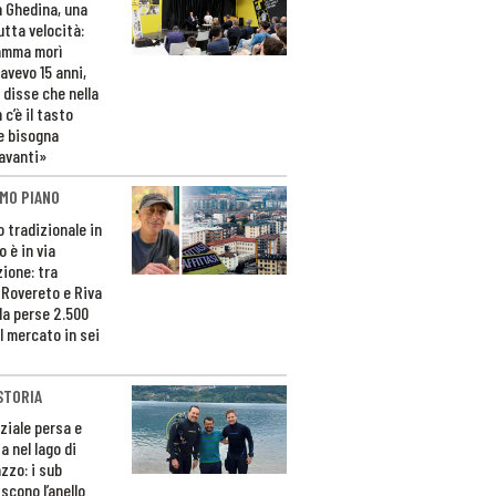
n Ghedina, una
utta velocità:
amma morì
avevo 15 anni,
 disse che nella
 c’è il tasto
e bisogna
avanti»
MO PIANO
o tradizionale in
 è in via
zione: tra
 Rovereto e Riva
da perse 2.500
l mercato in sei
STORIA
ziale persa e
a nel lago di
zzo: i sub
scono l’anello