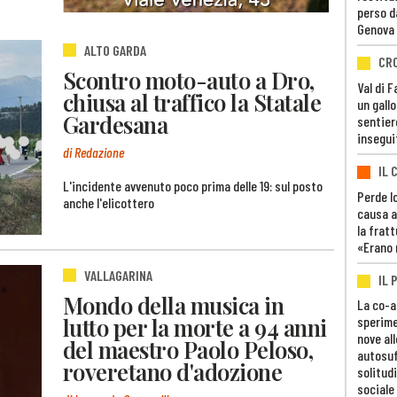
perso d
Genova
ALTO GARDA
CR
Scontro moto-auto a Dro,
Val di 
chiusa al traffico la Statale
un gall
Gardesana
sentier
insegui
di Redazione
IL 
L'incidente avvenuto poco prima delle 19: sul posto
Perde lo
anche l'elicottero
causa a
la fratt
«Erano 
VALLAGARINA
IL 
Mondo della musica in
La co-a
lutto per la morte a 94 anni
sperime
nove al
del maestro Paolo Peloso,
autosuf
roveretano d'adozione
solitudi
sociale