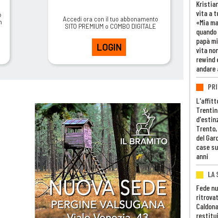
Kristia
vita a t
o
Accedi ora con il tuo abbonamento
«Mia m
m
SITO PREMIUM o COMBO DIGITALE
quando 
papà mi
LOGIN
vita non
rewind 
andare 
PRI
L'affitt
Trentino
d'estin
Trento,
del Gar
case su
anni
LA 
Fede nu
ritrovat
Caldona
restitui