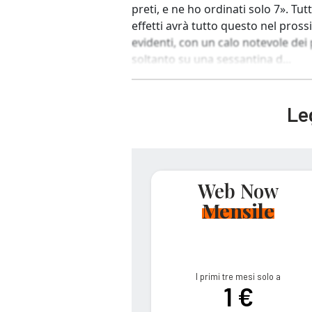
preti, e ne ho ordinati solo 7». Tut
effetti avrà tutto questo nel prossi
evidenti, con un calo notevole dei 
soltanto su una sessantina d...
Leg
Web Now
Mensile
I primi tre mesi solo a
1 €