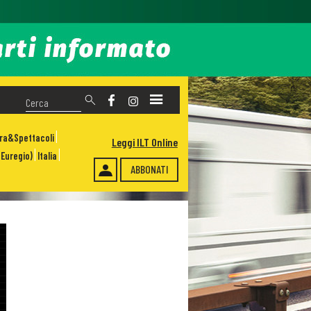
ura&Spettacoli
Leggi ILT Online
Euregio)
Italia
ABBONATI