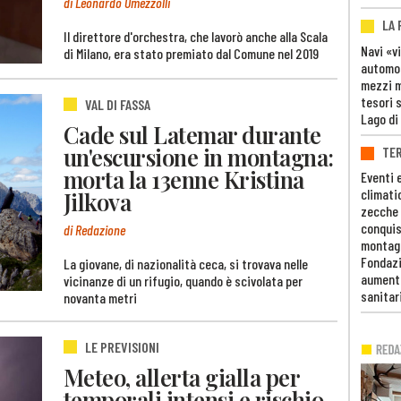
di Leonardo Omezzolli
LA
Il direttore d'orchestra, che lavorò anche alla Scala
Navi «v
di Milano, era stato premiato dal Comune nel 2019
automob
mezzi mi
tesori 
VAL DI FASSA
Lago di
Cade sul Latemar durante
un'escursione in montagna:
TE
morta la 13enne Kristina
Eventi 
climati
Jilkova
zecche
conquis
di Redazione
montag
Fondazi
La giovane, di nazionalità ceca, si trovava nelle
aumento
vicinanze di un rifugio, quando è scivolata per
sanitar
novanta metri
LE PREVISIONI
Meteo, allerta gialla per
temporali intensi e rischio