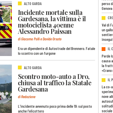
ALTO GARDA
perso d
Genova
Incidente mortale sulla
Gardesana, la vittima è il
CR
motociclista 40enne
Val di 
Alessandro Paissan
un gall
sentier
di Giacomo Polli e Davide Orsato
insegui
Era un dipendente di Autostrade del Brennero. Fatale
IL 
lo scontro con un furgone
Perde lo
causa a
la fratt
ALTO GARDA
«Erano 
Scontro moto-auto a Dro,
IL 
chiusa al traffico la Statale
La co-a
Gardesana
sperime
nove al
di Redazione
autosuf
solitudi
L'incidente avvenuto poco prima delle 19: sul posto
sociale
anche l'elicottero