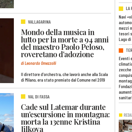
LA
Navi «v
VALLAGARINA
automob
mezzi mi
Mondo della musica in
tesori 
lutto per la morte a 94 anni
Lago di
del maestro Paolo Peloso,
TE
roveretano d'adozione
Eventi 
di Leonardo Omezzolli
climati
zecche
Il direttore d'orchestra, che lavorò anche alla Scala
conquis
di Milano, era stato premiato dal Comune nel 2019
montag
Fondazi
aumento
VAL DI FASSA
sanitar
Cade sul Latemar durante
un'escursione in montagna:
morta la 13enne Kristina
Jilkova