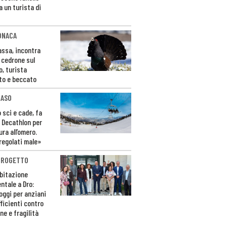
a un turista di
ONACA
Fassa, incontra
o cedrone sul
o, turista
to e beccato
CASO
 sci e cade, fa
 Decathlon per
ura all’omero.
regolati male»
PROGETTO
bitazione
ntale a Dro:
loggi per anziani
ficienti contro
ne e fragilità