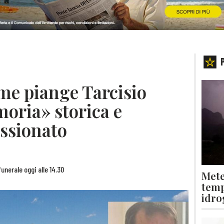
mme piange Tarcisio
oria» storica e
assionato
funerale oggi alle 14.30
Mete
temp
idro