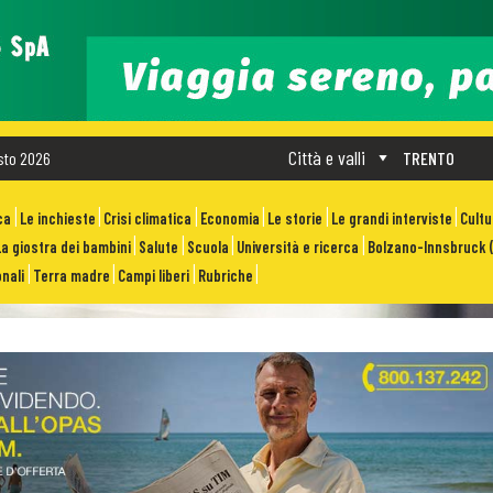
Città e valli
sto 2026
TRENTO
ca
Le inchieste
Crisi climatica
Economia
Le storie
Le grandi interviste
Cult
La giostra dei bambini
Salute
Scuola
Università e ricerca
Bolzano-Innsbruck (
nali
Terra madre
Campi liberi
Rubriche