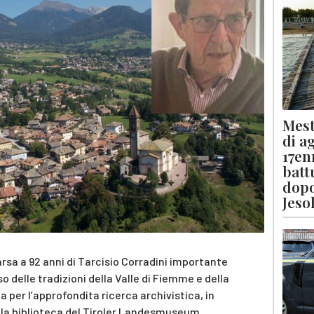
Mest
di a
17en
batt
dopo
Jeso
rsa a 92 anni di Tarcisio Corradini importante
o delle tradizioni della Valle di Fiemme e della
ta per l’approfondita ricerca archivistica, in
e la biblioteca del Tiroler Landesmuseum