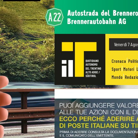
Venerdì 7 Ago
Cronaca
Politi
Sport
Motori
Mondo
Redazio