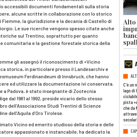
o accessibili documenti fondamentali sulla storia
pere, alcune scritte in collaborazione con lo storico
Alto
i Fiemme, la giurisdizione e la decania di Castello di
impr
Giorgio. Le sue ricerche vengono spesso citate anche
banc
 storiche sul Trentino, soprattutto per quanto
spal
one comunitaria e la gestione forestale storica della
iemme gli assegnò il riconoscimento di «Vicino
erca storica, in particolare presso il Landesarchiv e
ALT
andesmuseum Ferdinandeum di Innsbruck, che hanno
cere ed utilizzare la documentazione ivi conservata.
C'è un 
lago di
ie a Padova, è stato insegnante di Zootecnia
ciclabil
Adige dal 1961 al 1992, preside vicario dello stesso
pista «
mbro dell’Associazione Studi Trentini di Scienze
che da 
ine dell’Aquila d’Oro Tirolese.
attrave
secolar
timato Vicino ed emerito studioso della storia e delle
CAM
rcatore appassionato e instancabile, ha dedicato la