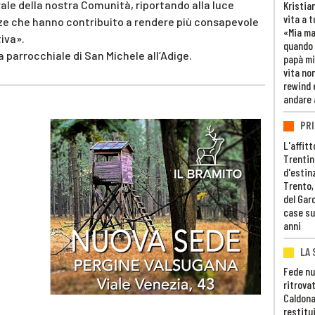
rale della nostra Comunità, riportando alla luce
Kristia
vita a t
e che hanno contribuito a rendere più consapevole
«Mia m
tiva».
quando 
sa parrocchiale di San Michele all’Adige.
papà mi
vita non
rewind 
andare 
PRI
L'affitt
Trentino
d'estin
Trento,
del Gar
case su
anni
LA 
Fede nu
ritrovat
Caldona
restitui