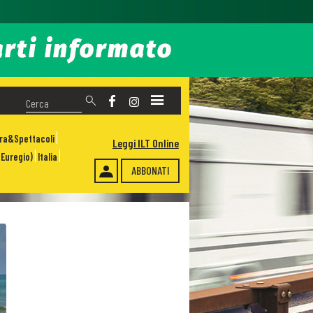
ura&Spettacoli
Leggi ILT Online
Euregio)
Italia
ABBONATI