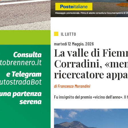
IL LUTTO
martedì 12 Maggio, 2026
La valle di Fie
Corradini, «mem
ricercatore app
di
Francesco Morandini
Fu insignito del premio «vicino dell'anno». Il 