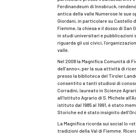
Ferdinandeum di Innsbruck, rendend
antica della valle Numerose le sue o
Giordani, in particolare su Castello d
Fiemme, la chiesa e il dosso di San 
in studi universitari e pubblicazioni
riguarda gli usi civici, l’organizzazi
valle.
Nel 2008 la Magnifica Comunità di F
dell’anno», per la sua attività di ric
presso la biblioteca del Tiroler L
consentito a tanti studiosi di conos
Corradini, laureato in Scienze Agrar
all’Istituto Agrario di S. Michele all’
istituto dal 1985 al 1991, è stato me
Storiche ed è stato insignito dell’Ord
La Magnifica ricorda sui social lo «s
tradizioni della Val di Fiemme. Rice