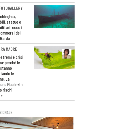
 FOTOGALLERY
ichinghe»,
ili, statue e
litari: ecco i
sommersi del
 Garda
RRA MADRE
estremi e crisi
ca: perché le
 stanno
tando le
ne. La
one Mach: «In
 rischi
i»