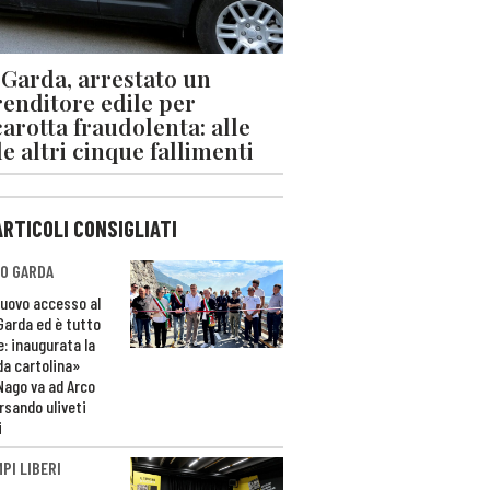
 Garda, arrestato un
enditore edile per
arotta fraudolenta: alle
le altri cinque fallimenti
ARTICOLI CONSIGLIATI
O GARDA
nuovo accesso al
 Garda ed è tutto
e: inaugurata la
da cartolina»
Nago va ad Arco
rsando uliveti
i
PI LIBERI