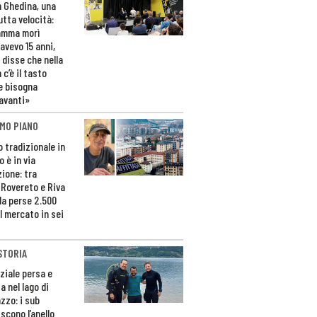
n Ghedina, una
utta velocità:
amma morì
avevo 15 anni,
 disse che nella
 c’è il tasto
e bisogna
avanti»
MO PIANO
o tradizionale in
 è in via
zione: tra
 Rovereto e Riva
da perse 2.500
l mercato in sei
STORIA
ziale persa e
a nel lago di
zzo: i sub
scono l’anello