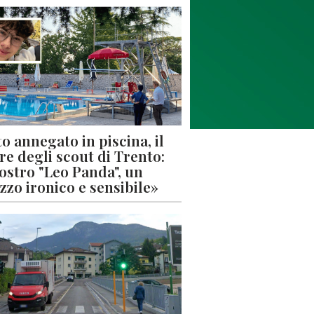
o annegato in piscina, il
re degli scout di Trento:
nostro "Leo Panda", un
zzo ironico e sensibile»