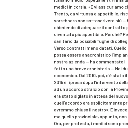
medici in corsia. «E vi assicuriamo c
Trento, da virtuosa e appetibile, ris
vorrebbero non sottoscrivere più — 
chiedendo di adeguare il contratto p
diventato più appetibile. Perché? Pe
sanitario da possibili fughe di collegh
Verso contratti meno datati. Quello 
possa essere anacronistico l’impian
nostra azienda — ha commentato il c
fatto una breve cronistoria — Nei 
economico. Dal 2010, poi, c’è stato i
2015 è ripresa dopo l’intervento dell
ad un accordo stralcio con la Provinc
era stato siglato in attesa del nuovo
quell’accordo era esplicitamente pre
avremmo chiuso il nostro». E invece,
ma quello provinciale, appunto, non 
Ora, per protesta, i medici sono pront