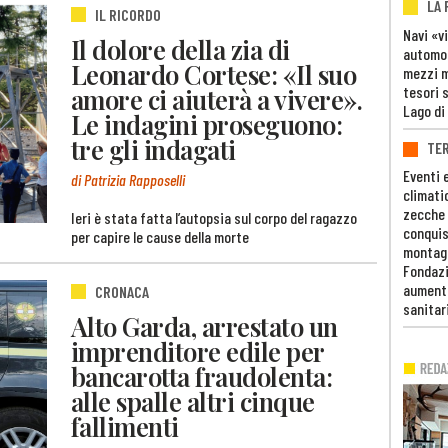
LA
IL RICORDO
Navi «v
Il dolore della zia di
automob
Leonardo Cortese: «Il suo
mezzi mi
tesori 
amore ci aiuterà a vivere».
Lago di
Le indagini proseguono:
tre gli indagati
TE
Eventi 
di Patrizia Rapposelli
climati
zecche
Ieri è stata fatta l’autopsia sul corpo del ragazzo
conquis
per capire le cause della morte
montag
Fondazi
aumento
CRONACA
sanitar
Alto Garda, arrestato un
imprenditore edile per
bancarotta fraudolenta:
alle spalle altri cinque
fallimenti