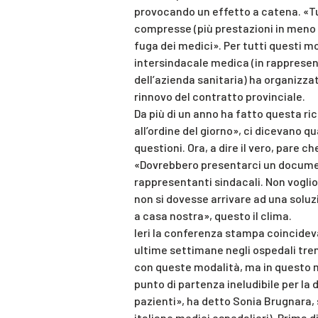
provocando un effetto a catena. «Tu
compresse (più prestazioni in meno 
fuga dei medici». Per tutti questi mo
intersindacale medica (in rappresent
dell’azienda sanitaria) ha organizz
rinnovo del contratto provinciale.
Da più di un anno ha fatto questa ri
all’ordine del giorno», ci dicevano 
questioni. Ora, a dire il vero, pare 
«Dovrebbero presentarci un documen
rappresentanti sindacali. Non vogliono
non si dovesse arrivare ad una soluz
a casa nostra», questo il clima.
Ieri la conferenza stampa coincidev
ultime settimane negli ospedali trent
con queste modalità, ma in questo 
punto di partenza ineludibile per la 
pazienti», ha detto Sonia Brugnara,
italiano medici ospedalieri). Prima d