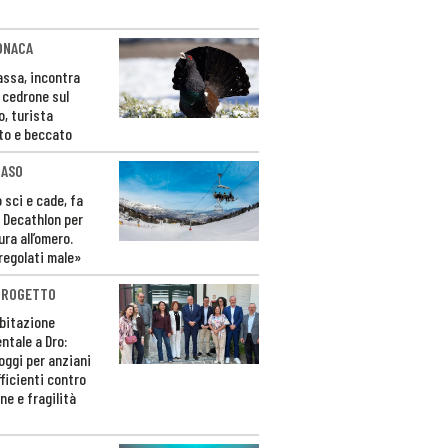
ONACA
Fassa, incontra
o cedrone sul
o, turista
to e beccato
CASO
 sci e cade, fa
 Decathlon per
ura all’omero.
regolati male»
PROGETTO
bitazione
ntale a Dro:
loggi per anziani
ficienti contro
ne e fragilità