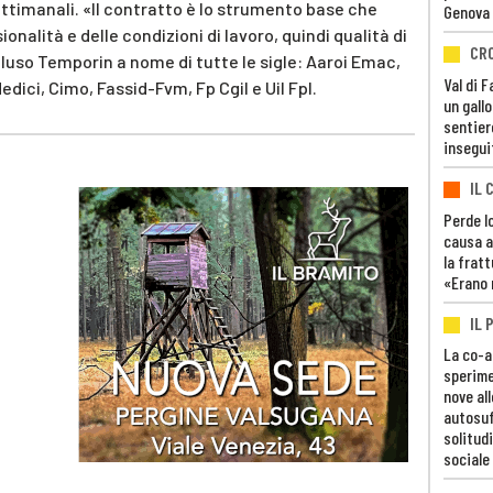
ettimanali. «Il contratto è lo strumento base che
Genova
onalità e delle condizioni di lavoro, quindi qualità di
CR
cluso Temporin a nome di tutte le sigle: Aaroi Emac,
Val di 
ici, Cimo, Fassid-Fvm, Fp Cgil e Uil Fpl.
un gall
sentier
insegui
IL 
Perde lo
causa a
la fratt
«Erano 
IL 
La co-a
sperime
nove al
autosuf
solitudi
sociale