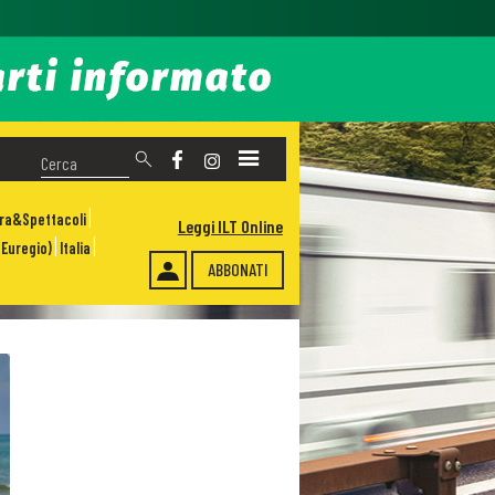
ura&Spettacoli
Leggi ILT Online
Euregio)
Italia
ABBONATI