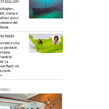
 FOTOGALLERY
ichinghe»,
ili, statue e
litari: ecco i
sommersi del
 Garda
RRA MADRE
estremi e crisi
ca: perché le
 stanno
tando le
ne. La
one Mach: «In
 rischi
i»