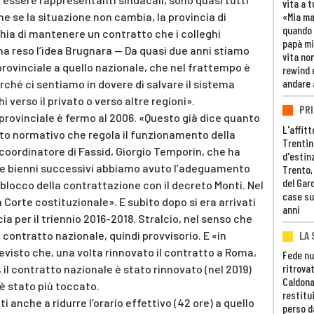
vita a t
he se la situazione non cambia, la provincia di
«Mia m
quando 
chia di mantenere un contratto che i colleghi
papà mi
ha reso l’idea Brugnara — Da quasi due anni stiamo
vita non
rovinciale a quello nazionale, che nel frattempo è
rewind 
andare 
rché ci sentiamo in dovere di salvare il sistema
i verso il privato o verso altre regioni».
PRI
provinciale è fermo al 2006. «Questo già dice quanto
L'affitt
to normativo che regola il funzionamento della
Trentino
oordinatore di Fassid, Giorgio Temporin, che ha
d'estin
due bienni successivi abbiamo avuto l’adeguamento
Trento,
del Gar
l blocco della contrattazione con il decreto Monti. Nel
case su
a Corte costituzionale». E subito dopo si era arrivati
anni
ia per il triennio 2016-2018. Stralcio, nel senso che
LA 
 contratto nazionale, quindi provvisorio. E «in
visto che, una volta rinnovato il contratto a Roma,
Fede nu
ritrovat
 il contratto nazionale è stato rinnovato (nel 2019)
Caldona
è stato più toccato.
restitui
i anche a ridurre l’orario effettivo (42 ore) a quello
perso d