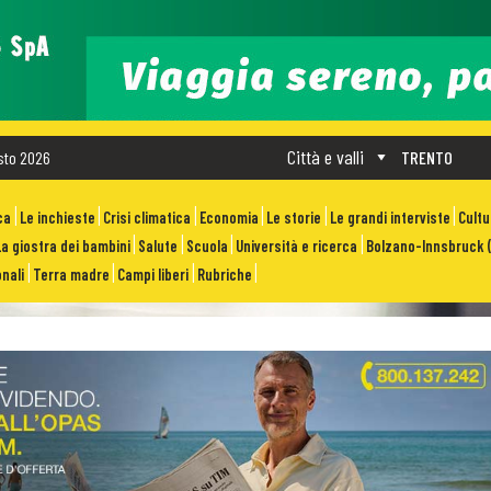
Città e valli
sto 2026
TRENTO
ca
Le inchieste
Crisi climatica
Economia
Le storie
Le grandi interviste
Cult
La giostra dei bambini
Salute
Scuola
Università e ricerca
Bolzano-Innsbruck (
nali
Terra madre
Campi liberi
Rubriche