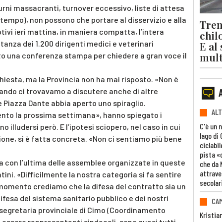
rni massacranti, turnover eccessivo, liste di attesa
tempo), non possono che portare al disservizio e alla
Trent
tivi ieri mattina, in maniera compatta, l’intera
chil
anza dei 1.200 dirigenti medici e veterinari
E al
mult
ato una conferenza stampa per chiedere a gran voce il
chiesta, ma la Provincia non ha mai risposto. «Non è
quando ci trovavamo a discutere anche di altre
che Piazza Dante abbia aperto uno spiraglio.
ALT
to la prossima settimana», hanno spiegato i
C'è un 
 illudersi però. E l’ipotesi sciopero, nel caso in cui
lago di
ione, si è fatta concreta. «Non ci sentiamo più bene
ciclabil
pista «
a con l’ultima delle assemblee organizzate in queste
che da 
attrave
ini. «Difficilmente la nostra categoria si fa sentire
secolar
momento crediamo che la difesa del contratto sia un
difesa del sistema sanitario pubblico e dei nostri
CAM
 segretaria provinciale di Cimo (Coordinamento
Kristia
i essere rappresentanti sindacali, sono quasi tutti