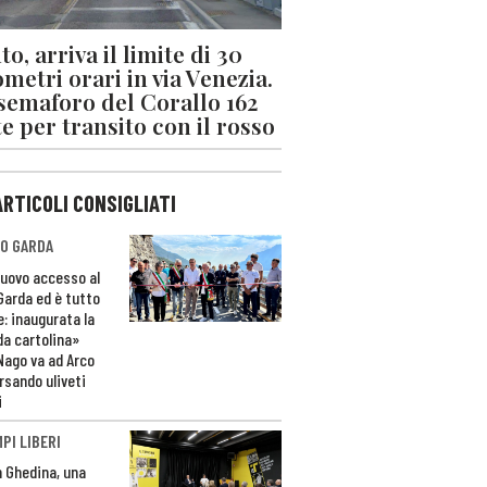
o, arriva il limite di 30
ometri orari in via Venezia.
 semaforo del Corallo 162
e per transito con il rosso
ARTICOLI CONSIGLIATI
O GARDA
nuovo accesso al
 Garda ed è tutto
e: inaugurata la
da cartolina»
Nago va ad Arco
rsando uliveti
i
PI LIBERI
n Ghedina, una