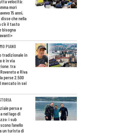
utta velocità:
amma morì
avevo 15 anni,
 disse che nella
 c’è il tasto
e bisogna
avanti»
MO PIANO
o tradizionale in
 è in via
zione: tra
 Rovereto e Riva
da perse 2.500
l mercato in sei
STORIA
ziale persa e
a nel lago di
zzo: i sub
scono l’anello
a un turista di