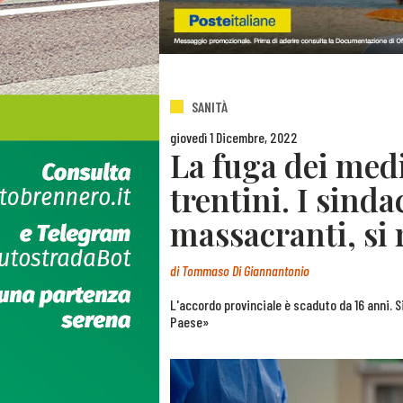
SANITÀ
giovedì 1 Dicembre, 2022
La fuga dei medi
trentini. I sinda
massacranti, si 
di
Tommaso Di Giannantonio
L'accordo provinciale è scaduto da 16 anni. Si
Paese»