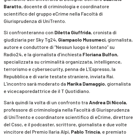
Baratto
, docente di criminologia e coordinatore
scientifico del gruppo eCrime nella Facoltà di
Giurisprudenza di UniTrento.
Si confronteranno con
Diletta Giuffrida
, cronista di
giudiziaria per Sky Tg24,
Giampaolo Musumeci
, giornalista,
autore e conduttore di “Nessun luogo è lontano” su
Radio24, e la giornalista d’inchiesta
Floriana Bulfon
,
specializzata su criminalità organizzata, intelligence,
terrorismo e cybersecurity, penna de L’Espresso, la
Repubblica e di varie testate straniere, inviata Rai.
L’incontro sarà moderato da
Marika Damaggio
, giornalista
e vicecaporedattrice de il T Quotidiano.
Sarà quindi la volta di un confronto tra
Andrea Di Nicola
,
professore di criminologia nella Facoltà di Giurisprudenza
di UniTrento e coordinatore scientifico di eCrime, direttore
del Cssc, e il podcaster, scrittore, giornalista e due volte
vincitore del Premio Ilaria Alpi,
Pablo Trincia
, e premiato