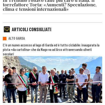
In Trentino l'ottavo caffè più caro d'Italia. Il
torrefattore Torta: «Aumenti? Speculazione,
clima e tensioni internazionali»
ARTICOLI CONSIGLIATI
ALTO GARDA
C'è un nuovo accesso al lago di Garda ed è tutto ciclabile: inaugurata la
pista «da cartolina» che da Nago va ad Arco attraversando uliveti
secolari