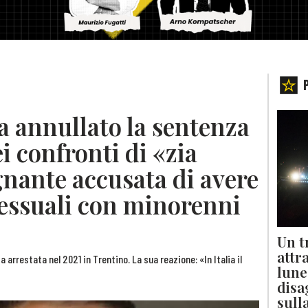
a annullato la sentenza
i confronti di «zia
gnante accusata di avere
sessuali con minorenni
Un t
attr
 arrestata nel 2021 in Trentino. La sua reazione: «In Italia il
lune
disa
sull