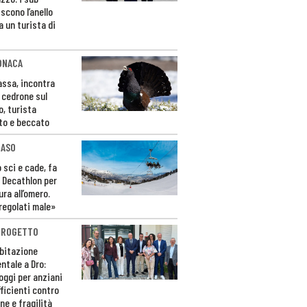
scono l’anello
a un turista di
ONACA
Fassa, incontra
o cedrone sul
o, turista
to e beccato
CASO
 sci e cade, fa
 Decathlon per
ura all’omero.
regolati male»
PROGETTO
bitazione
ntale a Dro:
loggi per anziani
ficienti contro
ne e fragilità