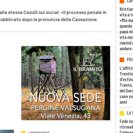
CAM
Kristia
a stessa Casulli sui social: «Il processo penale in
vita a t
t pubblicato dopo la pronuncia della Cassazione.
«Mia m
quando 
papà mi
vita non
rewind 
andare 
PRI
L'affitt
Trentino
d'estin
Trento,
del Gar
case su
anni
LA 
Fede nu
ritrovat
Caldona