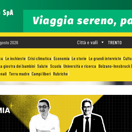
Città e valli
gosto 2026
TRENTO
ca
Le inchieste
Crisi climatica
Economia
Le storie
Le grandi interviste
Cult
La giostra dei bambini
Salute
Scuola
Università e ricerca
Bolzano-Innsbruck (
nali
Terra madre
Campi liberi
Rubriche