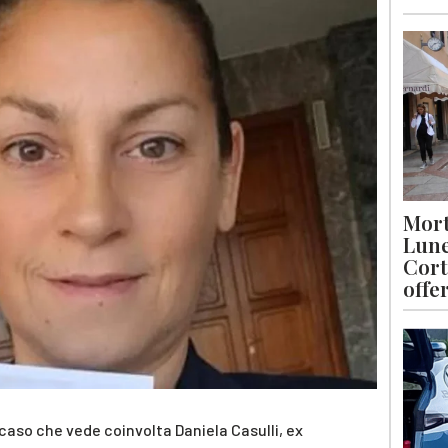
Mort
Lune
Cort
offe
 caso che vede coinvolta Daniela Casulli, ex