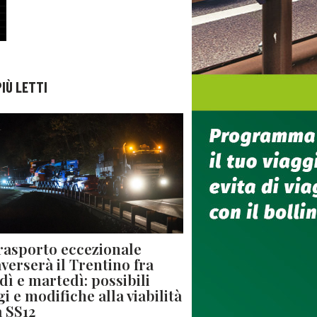
PIÙ LETTI
rasporto eccezionale
averserà il Trentino fra
dì e martedì: possibili
gi e modifiche alla viabilità
a SS12