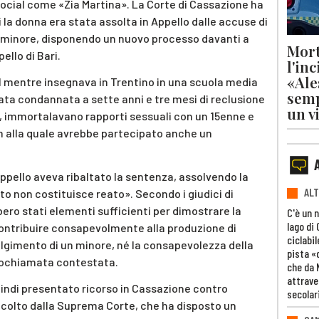
cial come «Zia Martina». La Corte di Cassazione ha
 la donna era stata assolta in Appello dalle accuse di
i minore, disponendo un nuovo processo davanti a
Mort
ello di Bari.
l'in
«Ale
21 mentre insegnava in Trentino in una scuola media
semp
ata condannata a sette anni e tre mesi di reclusione
un v
, immortalavano rapporti sessuali con un 15enne e
 alla quale avrebbe partecipato anche un
ppello aveva ribaltato la sentenza, assolvendo la
ALT
to non costituisce reato». Secondo i giudici di
bero stati elementi sufficienti per dimostrare la
C'è un 
lago di
 contribuire consapevolmente alla produzione di
ciclabil
olgimento di un minore, né la consapevolezza della
pista «
eochiamata contestata.
che da 
attrave
uindi presentato ricorso in Cassazione contro
secolar
accolto dalla Suprema Corte, che ha disposto un