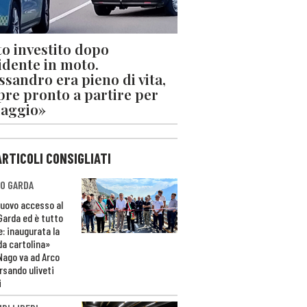
o investito dopo
cidente in moto.
ssandro era pieno di vita,
re pronto a partire per
iaggio»
ARTICOLI CONSIGLIATI
O GARDA
nuovo accesso al
 Garda ed è tutto
e: inaugurata la
da cartolina»
Nago va ad Arco
rsando uliveti
i