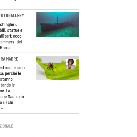
 FOTOGALLERY
ichinghe»,
ili, statue e
litari: ecco i
sommersi del
 Garda
RRA MADRE
estremi e crisi
ca: perché le
 stanno
tando le
ne. La
one Mach: «In
 rischi
i»