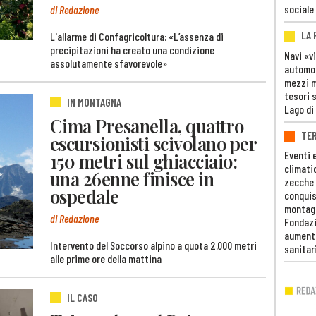
sociale
di Redazione
LA
L'allarme di Confagricoltura: «L’assenza di
precipitazioni ha creato una condizione
Navi «v
assolutamente sfavorevole»
automob
mezzi mi
tesori 
IN MONTAGNA
Lago di
Cima Presanella, quattro
TE
escursionisti scivolano per
Eventi 
150 metri sul ghiacciaio:
climati
una 26enne finisce in
zecche
ospedale
conquis
montag
di Redazione
Fondazi
aumento
Intervento del Soccorso alpino a quota 2.000 metri
sanitar
alle prime ore della mattina
IL CASO