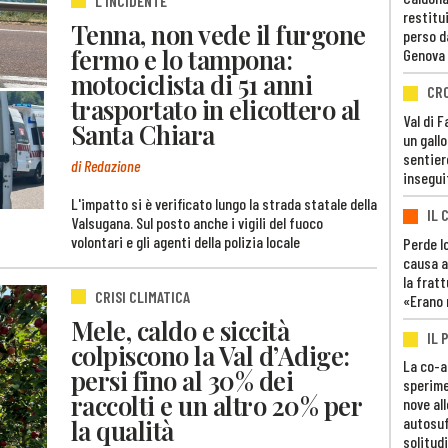
L'INCIDENTE
restitui
Tenna, non vede il furgone
perso d
fermo e lo tampona:
Genova
motociclista di 51 anni
CR
trasportato in elicottero al
Val di 
Santa Chiara
un gall
sentier
di Redazione
insegui
L'impatto si è verificato lungo la strada statale della
IL 
Valsugana. Sul posto anche i vigili del fuoco
volontari e gli agenti della polizia locale
Perde lo
causa a
la fratt
CRISI CLIMATICA
«Erano 
Mele, caldo e siccità
IL 
colpiscono la Val d’Adige:
La co-a
persi fino al 30% dei
sperime
raccolti e un altro 20% per
nove al
la qualità
autosuf
solitudi