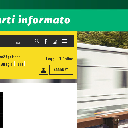
ura&Spettacoli
Leggi ILT Online
Euregio)
Italia
ABBONATI