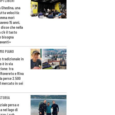
PI LIBERI
n Ghedina, una
utta velocità:
amma morì
avevo 15 anni,
 disse che nella
 c’è il tasto
e bisogna
avanti»
MO PIANO
o tradizionale in
 è in via
zione: tra
 Rovereto e Riva
da perse 2.500
l mercato in sei
STORIA
ziale persa e
a nel lago di
zzo: i sub