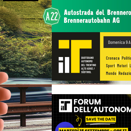
Domenica 9 A
Cronaca
Politi
Sport
Motori
Mondo
Redazio