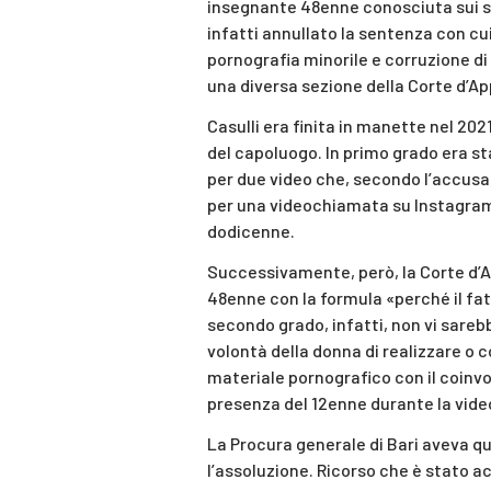
insegnante 48enne conosciuta sui so
infatti annullato la sentenza con cui
pornografia minorile e corruzione d
una diversa sezione della Corte d’App
Casulli era finita in manette nel 20
del capoluogo. In primo grado era st
per due video che, secondo l’accusa
per una videochiamata su Instagram
dodicenne.
Successivamente, però, la Corte d’A
48enne con la formula «perché il fat
secondo grado, infatti, non vi sareb
volontà della donna di realizzare o
materiale pornografico con il coinv
presenza del 12enne durante la vid
La Procura generale di Bari aveva q
l’assoluzione. Ricorso che è stato 