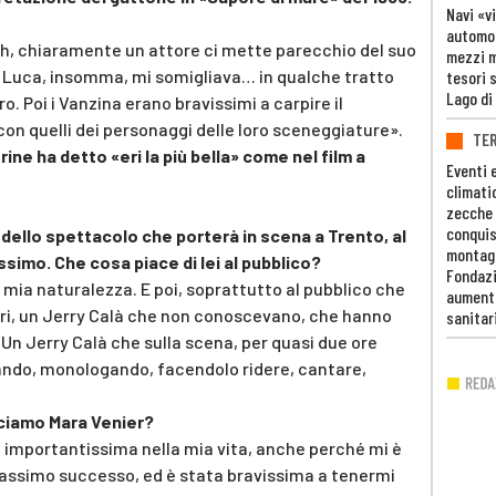
Navi «v
automob
Beh, chiaramente un attore ci mette parecchio del suo
mezzi mi
 Luca, insomma, mi somigliava… in qualche tratto
tesori 
Lago di
o. Poi i Vanzina erano bravissimi a carpire il
 con quelli dei personaggi delle loro sceneggiature».
TE
ine ha detto «eri la più bella» come nel film a
Eventi 
climati
zecche
conquis
o dello spettacolo che porterà in scena a Trento, al
montag
ssimo. Che cosa piace di lei al pubblico?
Fondazi
a mia naturalezza. E poi, soprattutto al pubblico che
aumento
ari, un Jerry Calà che non conoscevano, che hanno
sanitar
. Un Jerry Calà che sulla scena, per quasi due ore
ntando, monologando, facendolo ridere, cantare,
diciamo Mara Venier?
 importantissima nella mia vita, anche perché mi è
assimo successo, ed è stata bravissima a tenermi