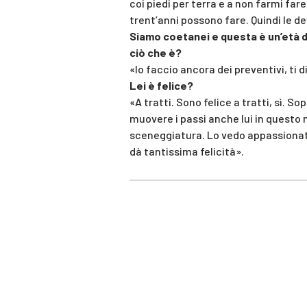
coi piedi per terra e a non farmi far
trent’anni possono fare. Quindi le d
Siamo coetanei e questa è un’età da 
ciò che è?
«Io faccio ancora dei preventivi, ti d
Lei è felice?
«A tratti. Sono felice a tratti, sì. 
muovere i passi anche lui in questo m
sceneggiatura. Lo vedo appassionato
dà tantissima felicità».