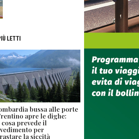
PIÙ LETTI
ombardia bussa alle porte
 Trentino apre le dighe:
 cosa prevede il
vedimento per
rastare la siccità