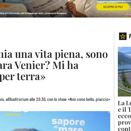
mia una vita piena, sono
Mara Venier? Mi ha
 per terra»
aio, all’Auditorium alle 20.30, con lo show «Non sono bello, piaccio»
La L
e il
ecco
prov
cont