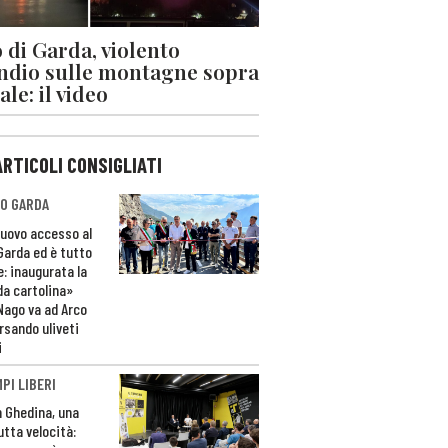
 di Garda, violento
ndio sulle montagne sopra
le: il video
ARTICOLI CONSIGLIATI
O GARDA
nuovo accesso al
 Garda ed è tutto
e: inaugurata la
da cartolina»
Nago va ad Arco
rsando uliveti
i
PI LIBERI
n Ghedina, una
utta velocità: