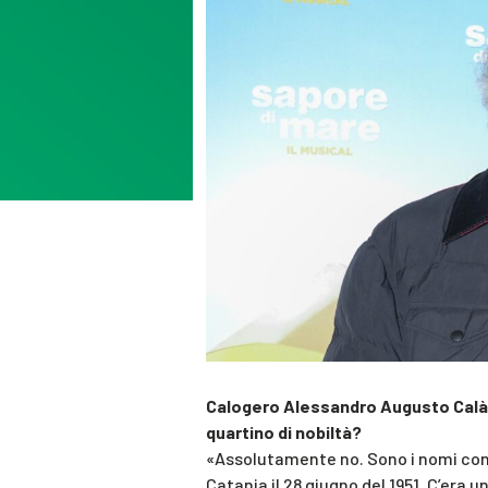
Calogero Alessandro Augusto Calà d
quartino di nobiltà?
«Assolutamente no. Sono i nomi con
Catania il 28 giugno del 1951. C’era u