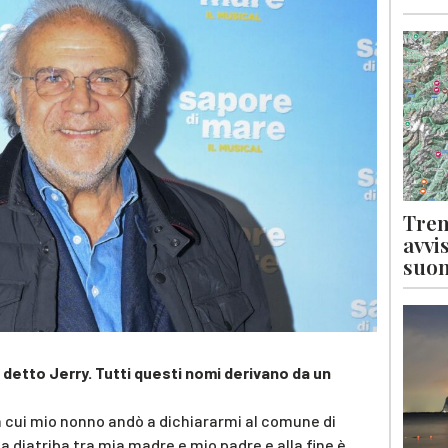
Tren
avvi
suon
etto Jerry. Tutti questi nomi derivano da un
 cui mio nonno andò a dichiararmi al comune di
na diatriba tra mia madre e mio padre e alla fine è