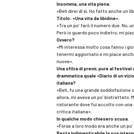
Insomma, una vita piena.
«Beh direi di sì. Ho fatto anche un li
Titolo: «Una vita da libidine».
«Tra un po’ farò il numero due. No, 
Però io guardo poco indietro, mi pi
Ovvero?
«Mi interessa molto cosa fanno i giov
tenermi aggiornato e mi piace anche
nuove».
Una sfilza di premi, pure al festival
drammatica quale «Diario di un vizio»
italiana?
«Beh, fu una grande soddisfazione che
allora, mi aveva un po’ bistrattato. 
ristorante dove fui accolto con una 
critica italiana».
In qualche modo chiesero scusa.
«Forse a loro modo era anche un po’
Resta indimenticabile la sua interp