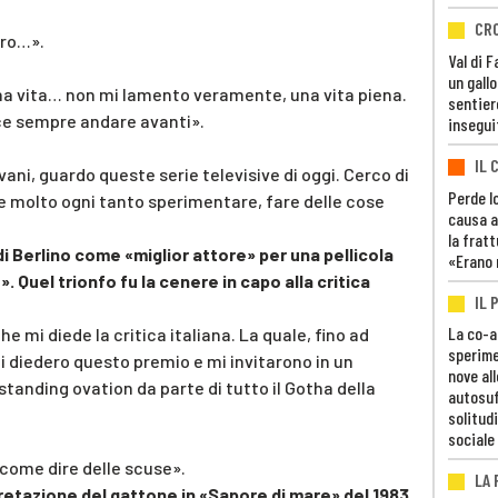
CR
bro…».
Val di 
un gall
una vita… non mi lamento veramente, una vita piena.
sentier
ace sempre andare avanti».
insegui
IL 
ani, guardo queste serie televisive di oggi. Cerco di
Perde lo
 molto ogni tanto sperimentare, fare delle cose
causa a
la fratt
 di Berlino come «miglior attore» per una pellicola
«Erano 
. Quel trionfo fu la cenere in capo alla critica
IL 
La co-a
 mi diede la critica italiana. La quale, fino ad
sperime
Mi diedero questo premio e mi invitarono in un
nove al
standing ovation da parte di tutto il Gotha della
autosuf
solitudi
sociale
 come dire delle scuse».
LA
retazione del gattone in «Sapore di mare» del 1983.