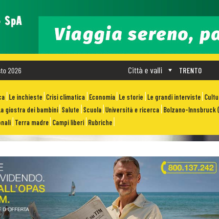
Città e valli
sto 2026
TRENTO
ca
Le inchieste
Crisi climatica
Economia
Le storie
Le grandi interviste
Cult
La giostra dei bambini
Salute
Scuola
Università e ricerca
Bolzano-Innsbruck (
nali
Terra madre
Campi liberi
Rubriche