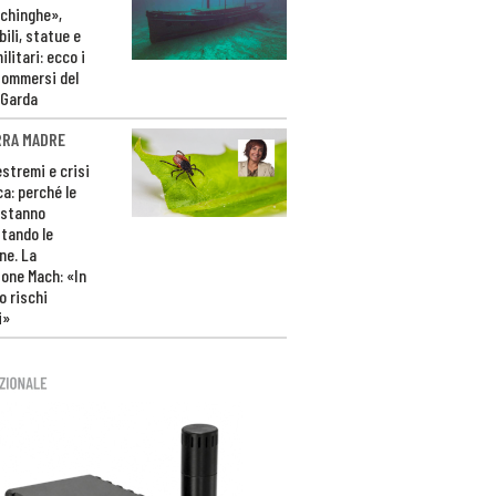
ichinghe»,
ili, statue e
litari: ecco i
sommersi del
 Garda
RRA MADRE
estremi e crisi
ca: perché le
 stanno
tando le
ne. La
one Mach: «In
 rischi
i»