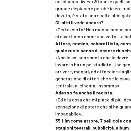
nel cinema. Avevo 30 anni e quelli s
grande dispiacere perché io ero mol
dovuto, è stata una scelta obbligata
Gli altri li vede ancora?
«Certo, certo! Non manca occasione, 
ci divertiamo come una volta. Le b
Attore, comico, cabarettista, canta
quale ruolo pensa di essere riusci
«Non lo so, non sono io che lo dovr
lavoro lo ha un po’ studiato. Una ge
arrivare, magari, ad affacciarsi agl
generazione di attori che se la cava 
teatrale, al cinema, insomma».
Adesso fa anche il regista.
«Ed è la cosa che mi piace di più, de
sensazione di potere che si ha quando
impagabile».
35 film come attore, 7 pellicole co
stagioni teatrali, pubblicità, album, 