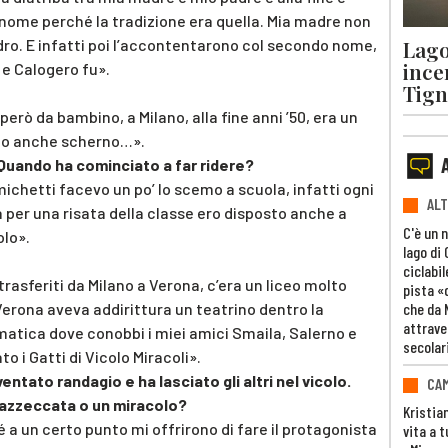
nome perché la tradizione era quella. Mia madre non
Lago
ro. E infatti poi l’accontentarono col secondo nome,
ince
 e Calogero fu».
Tigna
erò da bambino, a Milano, alla fine anni ’50, era un
à o anche scherno…».
. Quando ha cominciato a far ridere?
ichetti facevo un po’ lo scemo a scuola, infatti ogni
ALT
 per una risata della classe ero disposto anche a
C'è un 
olo».
lago di
ciclabil
rasferiti da Milano a Verona, c’era un liceo molto
pista «
che da 
 Verona aveva addirittura un teatrino dentro la
attrave
mmatica dove conobbi i miei amici Smaila, Salerno e
secolar
o i Gatti di Vicolo Miracoli».
ventato randagio e ha lasciato gli altri nel vicolo.
CAM
a azzeccata o un miracolo?
Kristia
 a un certo punto mi offrirono di fare il protagonista
vita a t