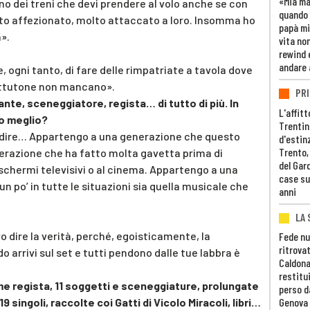
«Mia m
ono dei treni che devi prendere al volo anche se con
quando 
to affezionato, molto attaccato a loro. Insomma ho
papà mi
».
vita non
rewind 
andare 
ogni tanto, di fare delle rimpatriate a tavola dove
attutone non mancano».
PRI
nte, sceneggiatore, regista… di tutto di più. In
L'affitt
to meglio?
Trentino
ei dire… Appartengo a una generazione che questo
d'estin
Trento,
nerazione che ha fatto molta gavetta prima di
del Gar
i schermi televisivi o al cinema. Appartengo a una
case su
un po’ in tutte le situazioni sia quella musicale che
anni
LA 
vo dire la verità, perché, egoisticamente, la
Fede nu
ritrovat
 arrivi sul set e tutti pendono dalle tue labbra è
Caldona
restitui
me regista, 11 soggetti e sceneggiature, prolungate
perso d
19 singoli, raccolte coi Gatti di Vicolo Miracoli, libri…
Genova