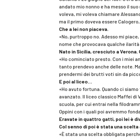
andato mio nonno e ha messo il suo 
voleva, mi voleva chiamare Alessand
ma il primo doveva essere Calogero,
Che a lei non piaceva.
«No, purtroppo no. Adesso mi piace, p
nome che provocava qualche ilarit
Nato in Sicilia, cresciuto a Verona
«Ho cominciato presto. Con i miei am
tanto prendevo anche delle note. Ma
prendermi dei brutti voti sin da picc
E poi al liceo…
«Ho avuto fortuna. Quando ci siamo t
avanzato. Il liceo classico Maffei di
scuola, per cui entrai nella filodra
Oppini con i quali poi avremmo fondat
Eravate in quattro gatti, poi lei è di
Col senno di poi è stata una scelt
«È stata una scelta obbligata perché