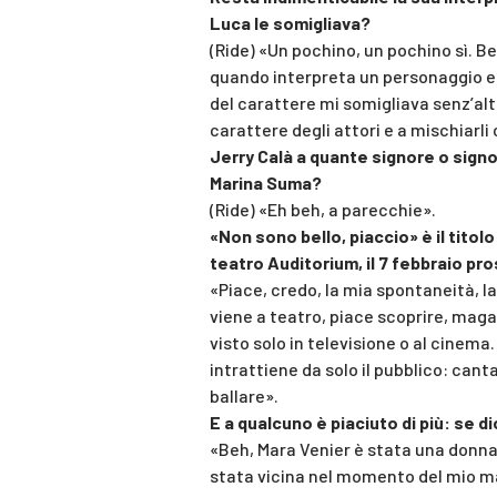
Luca le somigliava?
(Ride) «Un pochino, un pochino sì. 
quando interpreta un personaggio e
del carattere mi somigliava senz’altr
carattere degli attori e a mischiarli
Jerry Calà a quante signore o signor
Marina Suma?
(Ride) «Eh beh, a parecchie».
«Non sono bello, piaccio» è il titol
teatro Auditorium, il 7 febbraio pro
«Piace, credo, la mia spontaneità, l
viene a teatro, piace scoprire, mag
visto solo in televisione o al cinema
intrattiene da solo il pubblico: ca
ballare».
E a qualcuno è piaciuto di più: se 
«Beh, Mara Venier è stata una donna
stata vicina nel momento del mio m