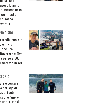
amma morì
avevo 15 anni,
 disse che nella
 c’è il tasto
e bisogna
avanti»
MO PIANO
o tradizionale in
 è in via
zione: tra
 Rovereto e Riva
da perse 2.500
l mercato in sei
STORIA
ziale persa e
a nel lago di
zzo: i sub
scono l’anello
a un turista di