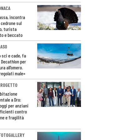
ONACA
Fassa, incontra
o cedrone sul
o, turista
to e beccato
CASO
 sci e cade, fa
 Decathlon per
ura all’omero.
regolati male»
PROGETTO
bitazione
ntale a Dro:
loggi per anziani
ficienti contro
ne e fragilità
 FOTOGALLERY