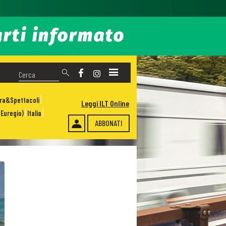
ura&Spettacoli
Leggi ILT Online
Euregio)
Italia
ABBONATI