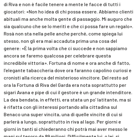
di Riva e non è facile tenere a mente le facce di tutti i
giocatori: «Non ho idea di chi possa essere. Abbiamo clienti
abituali ma anche molta gente di passaggio. Mi auguro che
sia qualcuno che se lo meriti e che ci possa fare un regalo».
Rosà non sta nella pelle anche perché, come spiega lui
stesso, non gli era mai accaduta prima una cosa del
genere: «È la prima volta che ci succede e non sappiamo
ancora se faremo qualcosa per celebrare questa
incredibile vittoria». Fortuna di nome e ora anche di fatto,
l’elegante tabaccheria dove ora faranno capolino curiosi e
cronisti alla ricerca del misterioso vincitore. Del resto ad
ora la Fortuna di Riva del Garda era nota soprattutto per
sigari Avana e pipe di cui il gestore è un grande intenditore.
La dea bendata, in effetti, era stata un po’ latitante, ma si
è rifatta con gli interessi portando alla cittadina sul
Benaco una super vincita, una di quelle vincite di cui si
parlerà a lungo, soprattutto in riva al lago. Per giorni e
giorni in tanti si chiederanno chi potrà mai aver messo le
mani sul tesoro da 89 milioni. Difficilmente lui, o lei, si