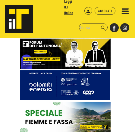
Leggi
ILT
ABBONATI
Online