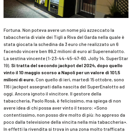
Fortuna. Non poteva avere un nome più azzeccato la
tabaccheria di viale dei Tigli a Riva del Garda nella quale è
stata giocata la schedina da 3 euro che realizzato un 6
facendo vincere ben 89,2 milioni di euro al Superenalotto.
La sestina vincente (1-23-44-45-47-60. Jolly 14. SuperStar
19).
Si tratta del secondo jackpot del 2024, dopo quello
vinto il 10 maggio scorso a Napoli per un valore di 101,5
milioni di euro.
Con quello di ieri, martedì 15 ottobre, sono
116 i jackpot assegnati dalla nascita del SuperEnalotto ad
oggi. Ancora ignoto il vincitore. Il gestore della
tabaccheria, Paolo Rosà, è felicissimo, ma spiega di non
avere idea di chi possa aver vinto il tesoro: «Sono
contentissimo, non posso dire molto di più: ho appreso da
poco dalla televisione della vincita nella mia tabaccheria».
In effetti la rivendita si trova in una zona molto trafficata