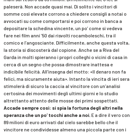
paleserà. Non accade quasi mai. Di solito i vincitori di
somme così elevate corrono a chiedere consigli a notai o
avvocati su come comportarsi e poi corrono in banca a
depositare la schedina vincente, un po’ come si vedeva
fare nei film anni ‘50 dai risvolti rocamboleschi, tra il
comico e l’angosciante. Difficilmente, anche questa volta,
la storia si discosterà dal copione. Anche se a Riva del
Garda in molti spieranno i propri colleghi o vicini di casa in
cerca di un segno che possa dimostrare inattesa e
indicibile felicità. All’insegna del motto: «Il denaro non fa
felici, ma sicuramente aiuta». Intanto la vincita di ieri sera
stimolerà di sicuro la caccia al vincitore con un’analisi
certosina dei movimenti degli ultimi giorni e lo studio
altrettanto attento delle mosse dei primi sospettati.
Accade sempre così: si spia la fortuna degli altri nella
speranza che un po’ tocchi anche a noi.
E a dire il vero con
89 milioni di euro arrivati dal cielo sarebbe bello che il
vincitore ne condividesse almeno una piccola parte con i