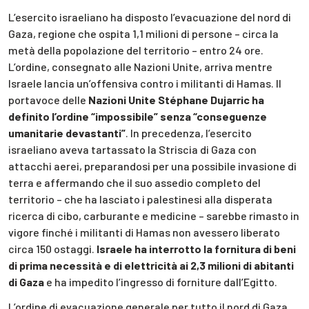
L’esercito israeliano ha disposto l’evacuazione del nord di
Gaza, regione che ospita 1,1 milioni di persone – circa la
metà della popolazione del territorio – entro 24 ore.
L’ordine, consegnato alle Nazioni Unite, arriva mentre
Israele lancia un’offensiva contro i militanti di Hamas. Il
portavoce delle
Nazioni Unite Stéphane Dujarric ha
definito l’ordine “impossibile” senza “conseguenze
umanitarie devastanti”
. In precedenza, l’esercito
israeliano aveva tartassato la Striscia di Gaza con
attacchi aerei, preparandosi per una possibile invasione di
terra e affermando che il suo assedio completo del
territorio – che ha lasciato i palestinesi alla disperata
ricerca di cibo, carburante e medicine – sarebbe rimasto in
vigore finché i militanti di Hamas non avessero liberato
circa 150 ostaggi.
Israele ha interrotto la fornitura di beni
di prima necessità e di elettricità ai 2,3 milioni di abitanti
di Gaza
e ha impedito l’ingresso di forniture dall’Egitto.
L’ordine di evacuazione generale per tutto il nord di Gaza