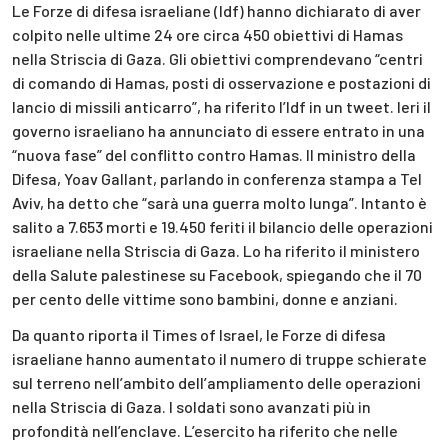
Le Forze di difesa israeliane (Idf) hanno dichiarato di aver
colpito nelle ultime 24 ore circa 450 obiettivi di Hamas
nella Striscia di Gaza. Gli obiettivi comprendevano “centri
di comando di Hamas, posti di osservazione e postazioni di
lancio di missili anticarro”, ha riferito l’Idf in un tweet. Ieri il
governo israeliano ha annunciato di essere entrato in una
“nuova fase” del conflitto contro Hamas. Il ministro della
Difesa, Yoav Gallant, parlando in conferenza stampa a Tel
Aviv, ha detto che “sarà una guerra molto lunga”. Intanto è
salito a 7.653 morti e 19.450 feriti il bilancio delle operazioni
israeliane nella Striscia di Gaza. Lo ha riferito il ministero
della Salute palestinese su Facebook, spiegando che il 70
per cento delle vittime sono bambini, donne e anziani.
Da quanto riporta il Times of Israel, le Forze di difesa
israeliane hanno aumentato il numero di truppe schierate
sul terreno nell’ambito dell’ampliamento delle operazioni
nella Striscia di Gaza. I soldati sono avanzati più in
profondità nell’enclave. L’esercito ha riferito che nelle