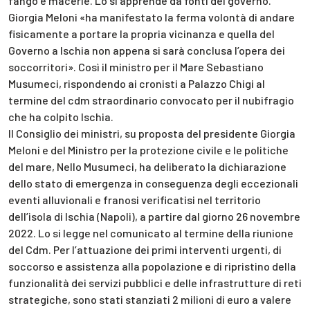
fango e macerie. Lo si apprende da fonti del governo.
Giorgia Meloni «ha manifestato la ferma volontà di andare
fisicamente a portare la propria vicinanza e quella del
Governo a Ischia non appena si sarà conclusa l’opera dei
soccorritori». Così il ministro per il Mare Sebastiano
Musumeci, rispondendo ai cronisti a Palazzo Chigi al
termine del cdm straordinario convocato per il nubifragio
che ha colpito Ischia.
Il Consiglio dei ministri, su proposta del presidente Giorgia
Meloni e del Ministro per la protezione civile e le politiche
del mare, Nello Musumeci, ha deliberato la dichiarazione
dello stato di emergenza in conseguenza degli eccezionali
eventi alluvionali e franosi verificatisi nel territorio
dell’isola di Ischia (Napoli), a partire dal giorno 26 novembre
2022. Lo si legge nel comunicato al termine della riunione
del Cdm. Per l’attuazione dei primi interventi urgenti, di
soccorso e assistenza alla popolazione e di ripristino della
funzionalità dei servizi pubblici e delle infrastrutture di reti
strategiche, sono stati stanziati 2 milioni di euro a valere