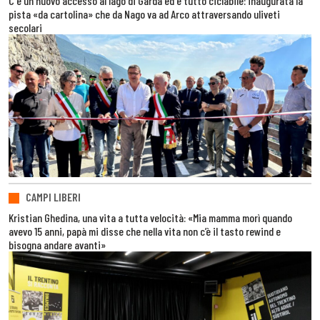
C'è un nuovo accesso al lago di Garda ed è tutto ciclabile: inaugurata la
pista «da cartolina» che da Nago va ad Arco attraversando uliveti
secolari
CAMPI LIBERI
Kristian Ghedina, una vita a tutta velocità: «Mia mamma morì quando
avevo 15 anni, papà mi disse che nella vita non c’è il tasto rewind e
bisogna andare avanti»