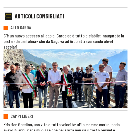
ARTICOLI CONSIGLIATI
ALTO GARDA
C'è un nuovo accesso al lago di Garda ed è tutto ciclabile: inaugurata la
pista «da cartolina» che da Nago va ad Arco attraversando uliveti
secolari
CAMPI LIBERI
Kristian Ghedina, una vita a tutta velocità: «Mia mamma morì quando
avevo 15 anni, papà mi disse che nella vita non c’è il tasto rewind e