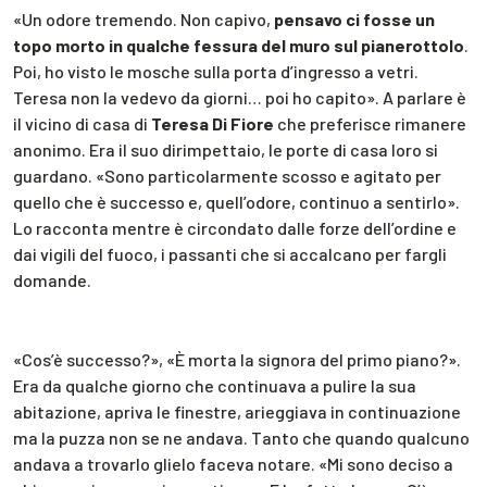
«Un odore tremendo. Non capivo,
pensavo ci fosse un
topo morto in qualche fessura del muro sul pianerottolo
.
Poi, ho visto le mosche sulla porta d’ingresso a vetri.
Teresa non la vedevo da giorni… poi ho capito». A parlare è
il vicino di casa di
Teresa Di Fiore
che preferisce rimanere
anonimo. Era il suo dirimpettaio, le porte di casa loro si
guardano. «Sono particolarmente scosso e agitato per
quello che è successo e, quell’odore, continuo a sentirlo».
Lo racconta mentre è circondato dalle forze dell’ordine e
dai vigili del fuoco, i passanti che si accalcano per fargli
domande.
«Cos’è successo?», «È morta la signora del primo piano?».
Era da qualche giorno che continuava a pulire la sua
abitazione, apriva le finestre, arieggiava in continuazione
ma la puzza non se ne andava. Tanto che quando qualcuno
andava a trovarlo glielo faceva notare. «Mi sono deciso a