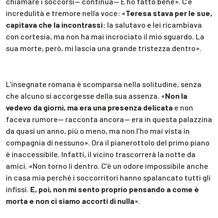
chiamare i soccorsi— continua— E ho fatto bene». C’è
incredulità e tremore nella voce: «
Teresa stava per le sue,
capitava che la incontrassi:
la salutavo e lei ricambiava
con cortesia, ma non ha mai incrociato il mio sguardo. La
sua morte, però, mi lascia una grande tristezza dentro».
L’insegnate romana è scomparsa nella solitudine, senza
che alcuno si accorgesse della sua assenza. «
Non la
vedevo da giorni, ma era una presenza delicata
e non
faceva rumore— racconta ancora— era in questa palazzina
da quasi un anno, più o meno, ma non l’ho mai vista in
compagnia di nessuno». Ora il pianerottolo del primo piano
è inaccessibile. Infatti, il vicino trascorrerà la notte da
amici. «Non torno li dentro. C’è un odore impossibile anche
in casa mia perché i soccorritori hanno spalancato tutti gli
infissi.
E, poi, non mi sento proprio pensando a come è
morta e non ci siamo accorti di nulla
».