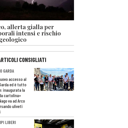
o, allerta gialla per
orali intensi e rischio
geologico
ARTICOLI CONSIGLIATI
O GARDA
nuovo accesso al
 Garda ed è tutto
e: inaugurata la
da cartolina»
Nago va ad Arco
rsando uliveti
i
PI LIBERI