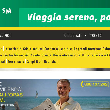
Città e valli
sto 2026
TRENTO
ca
Le inchieste
Crisi climatica
Economia
Le storie
Le grandi interviste
Cult
La giostra dei bambini
Salute
Scuola
Università e ricerca
Bolzano-Innsbruck (
nali
Terra madre
Campi liberi
Rubriche