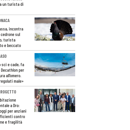
a un turista di
ONACA
Fassa, incontra
o cedrone sul
o, turista
to e beccato
CASO
 sci e cade, fa
 Decathlon per
ura all’omero.
regolati male»
PROGETTO
bitazione
ntale a Dro:
loggi per anziani
ficienti contro
ne e fragilità