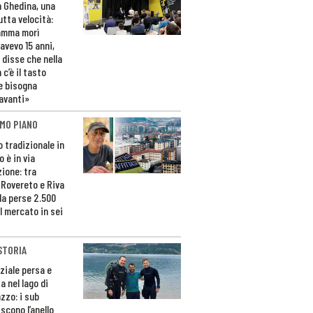
n Ghedina, una
utta velocità:
amma morì
avevo 15 anni,
 disse che nella
 c’è il tasto
e bisogna
avanti»
MO PIANO
o tradizionale in
 è in via
zione: tra
 Rovereto e Riva
da perse 2.500
l mercato in sei
STORIA
ziale persa e
a nel lago di
zzo: i sub
scono l’anello