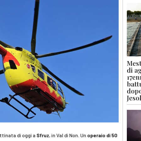
Mest
di a
17en
batt
dopo
Jeso
ttinata di oggi a
Sfruz
, in Val di Non. Un
operaio di 50