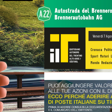
Venerdì 7 Ago
Cronaca
Politi
Sport
Motori
Mondo
Redazio