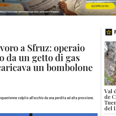
avoro a Sfruz: operaio
to da un getto di gas
caricava un bombolone
Val 
de C
nquantenne colpito all'occhio da una perdita ad alta pressione.
Tuen
del 