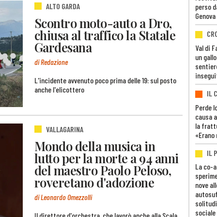
ALTO GARDA
perso d
Genova
Scontro moto-auto a Dro,
chiusa al traffico la Statale
CR
Gardesana
Val di 
un gall
di Redazione
sentier
insegui
L'incidente avvenuto poco prima delle 19: sul posto
anche l'elicottero
IL 
Perde lo
causa a
la fratt
VALLAGARINA
«Erano 
Mondo della musica in
IL 
lutto per la morte a 94 anni
del maestro Paolo Peloso,
La co-a
sperime
roveretano d'adozione
nove al
autosuf
di Leonardo Omezzolli
solitudi
sociale
Il direttore d'orchestra, che lavorò anche alla Scala