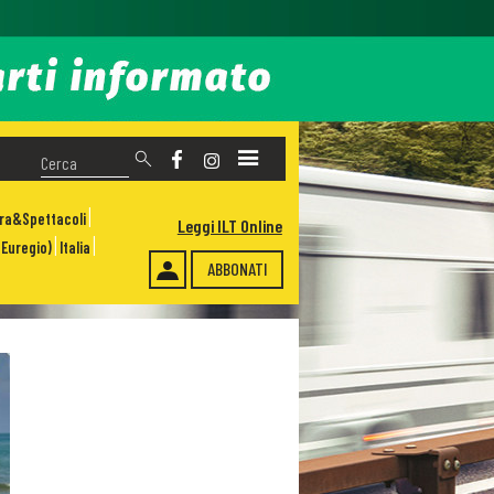
ura&Spettacoli
Leggi ILT Online
Euregio)
Italia
ABBONATI