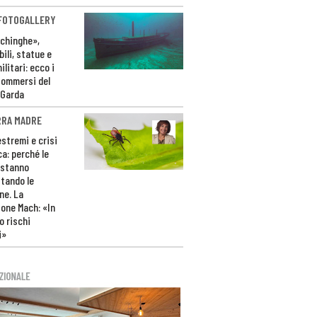
 FOTOGALLERY
ichinghe»,
ili, statue e
litari: ecco i
sommersi del
 Garda
RRA MADRE
estremi e crisi
ca: perché le
 stanno
tando le
ne. La
one Mach: «In
 rischi
i»