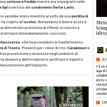
losa
ustione a freddo
mentre era impegnato nelle
 Gpl
a servizio del
condominio Sette Larici
.
mo sarebbe stato investito al volto da una
perdita di
Mete
o ha colpito all’
occhio
. Nonostante il dolore acuto e
temp
 ha dimostrato prontezza di riflessi: è riuscito a
idro
ad attivare immediatamente i soccorsi.
elisoccorso
, che ha provveduto al trasferimento
a di Trento
. Presenti per i rilievi di rito i
Carabinieri
e
tiva prevenzione e sicurezza negli ambienti di
tta dinamica dell’incidente e verificare il rispetto
ALT
 manutenzione dell’impianto.
C'è un 
lago di
ciclabil
pista «
che da 
attrave
secolar
CAM