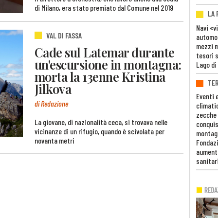
di Milano, era stato premiato dal Comune nel 2019
LA
Navi «v
VAL DI FASSA
automob
mezzi mi
Cade sul Latemar durante
tesori 
un'escursione in montagna:
Lago di
morta la 13enne Kristina
TE
Jilkova
Eventi 
di Redazione
climati
zecche
La giovane, di nazionalità ceca, si trovava nelle
conquis
vicinanze di un rifugio, quando è scivolata per
montag
novanta metri
Fondazi
aumento
sanitar