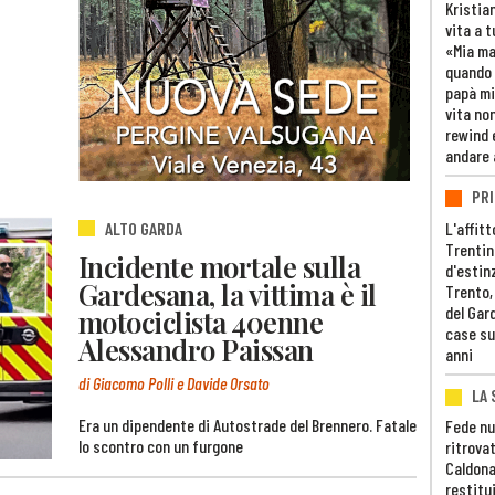
Kristia
vita a t
«Mia m
quando 
papà mi
vita non
rewind 
andare 
PRI
L'affitt
ALTO GARDA
Trentino
Incidente mortale sulla
d'estin
Gardesana, la vittima è il
Trento,
del Gar
motociclista 40enne
case su
Alessandro Paissan
anni
di Giacomo Polli e Davide Orsato
LA 
Era un dipendente di Autostrade del Brennero. Fatale
Fede nu
lo scontro con un furgone
ritrovat
Caldona
restitui