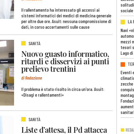
solitudi
Il rallentamento ha interessato gli accessi ai
sociale
sistemi informatici dei medici di medicina generale
per oltre due ore. Asuit: nessuna compromissione di
LA
dati, in corso accertamenti sulle cause
Navi «v
automob
mezzi mi
SANITÀ
tesori 
Nuovo guasto informatico,
Lago di
ritardi e disservizi ai punti
TE
prelievo trentini
Eventi 
di Redazione
climati
zecche
Il problema è stato risolto in circa un'ora. Asuit:
conquis
«Disagi e rallentamenti»
montag
Fondazi
aumento
sanitar
SANITÀ
Liste d’attesa, il Pd attacca