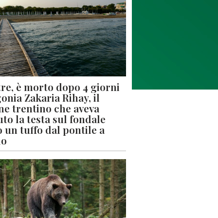
re, è morto dopo 4 giorni
gonia Zakaria Rihay, il
ne trentino che aveva
uto la testa sul fondale
 un tuffo dal pontile a
lo