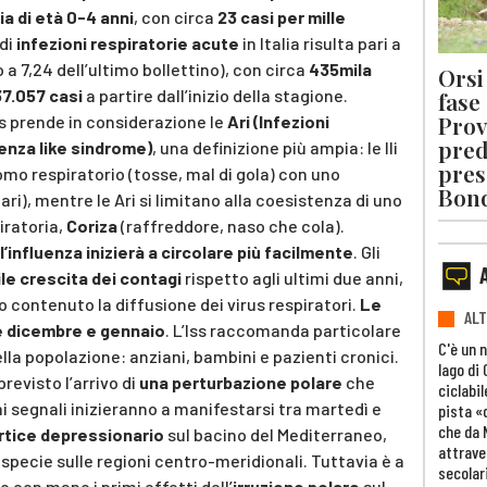
ia di età 0-4 anni
, con circa
23 casi per mille
 di
infezioni respiratorie acute
in Italia risulta pari a
 a 7,24 dell’ultimo bollettino), con circa
435mila
Orsi 
37.057 casi
a partire dall’inizio della stagione.
fase
Prov
ss prende in considerazione le
Ari (Infezioni
pred
luenza like sindrome)
, una definizione più ampia: le Ili
pres
mo respiratorio (tosse, mal di gola) con uno
Bon
i), mentre le Ari si limitano alla coesistenza di uno
piratoria,
Coriza
(raffreddore, naso che cola).
l’influenza inizierà a circolare più facilmente
. Gli
le crescita dei contagi
rispetto agli ultimi due anni,
 contenuto la diffusione dei virus respiratori.
Le
ALT
ne dicembre e gennaio
. L’Iss raccomanda particolare
C'è un 
lla popolazione: anziani, bambini e pazienti cronici.
lago di
revisto l’arrivo di
una perturbazione polare
che
ciclabil
imi segnali inizieranno a manifestarsi tra martedì e
pista «
che da 
rtice depressionario
sul bacino del Mediterraneo,
attrave
pecie sulle regioni centro-meridionali. Tuttavia è a
secolar
 con mano i primi effetti dell’
irruzione polare
sul