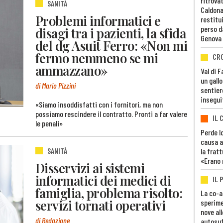
ritrovat
SANITÀ
Caldona
Problemi informatici e
restitui
perso d
disagi tra i pazienti, la sfida
Genova
del dg Asuit Ferro: «Non mi
fermo nemmeno se mi
CR
ammazzano»
Val di 
un gall
di Mario Pizzini
sentier
insegui
«Siamo insoddisfatti con i fornitori, ma non
possiamo rescindere il contratto. Pronti a far valere
IL 
le penali»
Perde lo
causa a
SANITÀ
la fratt
«Erano 
Disservizi ai sistemi
informatici dei medici di
IL 
famiglia, problema risolto:
La co-a
servizi tornati operativi
sperime
nove al
di Redazione
autosuf