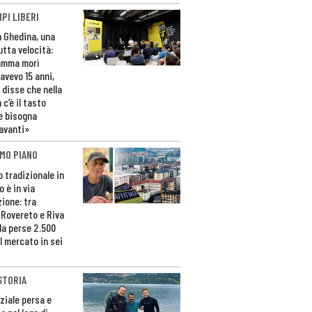
PI LIBERI
n Ghedina, una
utta velocità:
amma morì
avevo 15 anni,
 disse che nella
 c’è il tasto
e bisogna
avanti»
MO PIANO
o tradizionale in
 è in via
zione: tra
 Rovereto e Riva
da perse 2.500
l mercato in sei
STORIA
ziale persa e