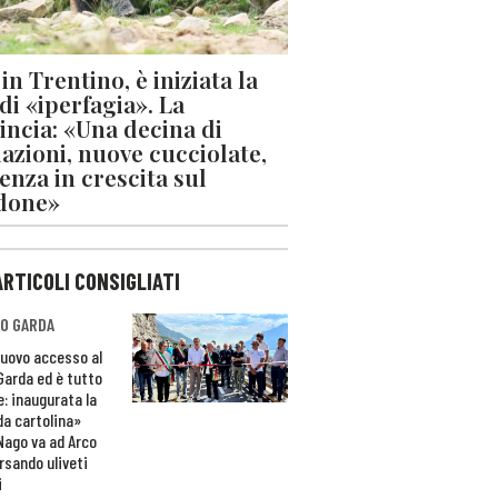
in Trentino, è iniziata la
 di «iperfagia». La
incia: «Una decina di
azioni, nuove cucciolate,
enza in crescita sul
done»
ARTICOLI CONSIGLIATI
O GARDA
nuovo accesso al
 Garda ed è tutto
e: inaugurata la
da cartolina»
Nago va ad Arco
rsando uliveti
i