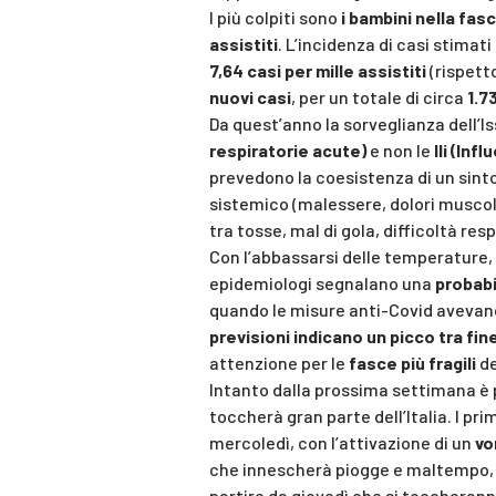
I più colpiti sono
i bambini nella fasc
assistiti
. L’incidenza di casi stimati
7,64 casi per mille assistiti
(rispetto
nuovi casi
, per un totale di circa
1.7
Da quest’anno la sorveglianza dell’I
respiratorie acute)
e non le
Ili (Inf
prevedono la coesistenza di un sinto
sistemico (malessere, dolori muscolar
tra tosse, mal di gola, difficoltà res
Con l’abbassarsi delle temperature,
epidemiologi segnalano una
probabi
quando le misure anti-Covid avevano
previsioni indicano un picco tra fi
attenzione per le
fasce più fragili
de
Intanto dalla prossima settimana è p
toccherà gran parte dell’Italia. I pr
mercoledì, con l’attivazione di un
vo
che innescherà piogge e maltempo, s
partire da giovedì che si toccheranno