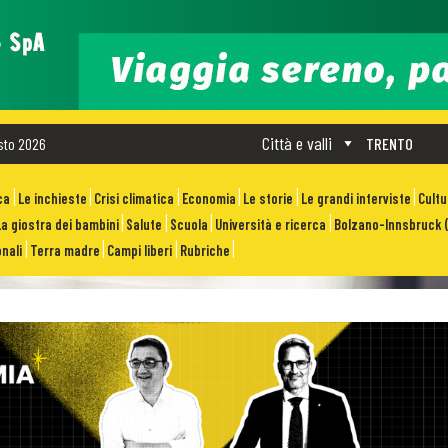
Città e valli
sto 2026
TRENTO
ca
Le inchieste
Crisi climatica
Economia
Le storie
Le grandi interviste
Cult
La giostra dei bambini
Salute
Scuola
Università e ricerca
Bolzano-Innsbruck (
nali
Terra madre
Campi liberi
Rubriche