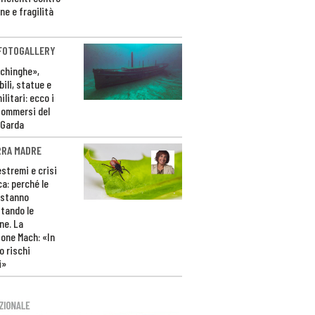
ne e fragilità
 FOTOGALLERY
ichinghe»,
ili, statue e
litari: ecco i
sommersi del
 Garda
RRA MADRE
estremi e crisi
ca: perché le
 stanno
tando le
ne. La
one Mach: «In
 rischi
i»