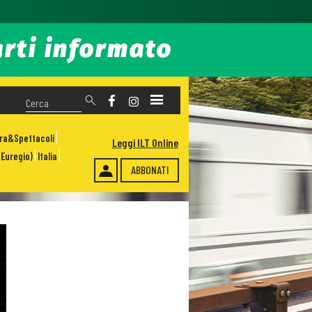
ura&Spettacoli
Leggi ILT Online
Euregio)
Italia
ABBONATI