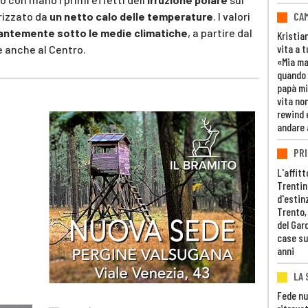
CAM
rizzato da
un netto calo delle temperature
. I valori
ntemente sotto le medie climatiche
, a partire dal
Kristia
vita a t
 anche al Centro.
«Mia m
quando 
papà mi
vita non
rewind 
andare 
PRI
L'affitt
Trentino
d'estin
Trento,
del Gar
case su
anni
LA 
Fede nu