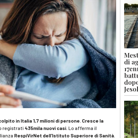
Mest
di a
17en
batt
dopo
Jeso
colpito in Italia 1,7 milioni di persone
.
Cresce la
o registrati
435mila nuovi casi
. Lo afferma il
glianza
RespiVirNet dell’Istituto Superiore di Sanità
.