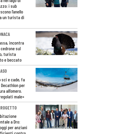
a nel lago di
zzo: i sub
scono l’anello
a un turista di
ONACA
Fassa, incontra
o cedrone sul
o, turista
to e beccato
CASO
 sci e cade, fa
 Decathlon per
ura all’omero.
regolati male»
PROGETTO
bitazione
ntale a Dro:
loggi per anziani
ficienti contro