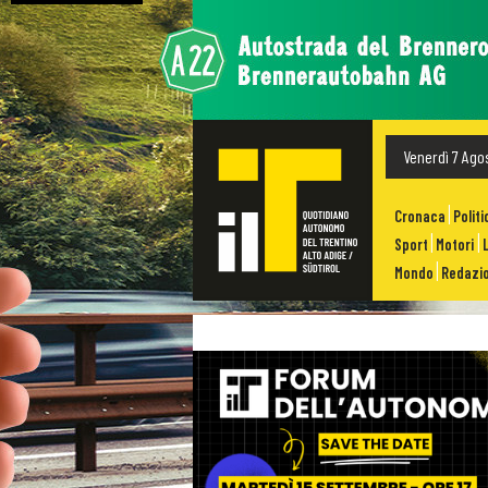
Venerdì 7 Ago
Cronaca
Politi
Sport
Motori
Mondo
Redazio