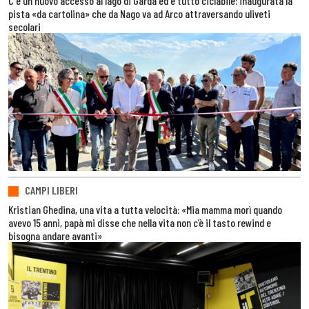
C'è un nuovo accesso al lago di Garda ed è tutto ciclabile: inaugurata la
pista «da cartolina» che da Nago va ad Arco attraversando uliveti
secolari
CAMPI LIBERI
Kristian Ghedina, una vita a tutta velocità: «Mia mamma morì quando
avevo 15 anni, papà mi disse che nella vita non c’è il tasto rewind e
bisogna andare avanti»