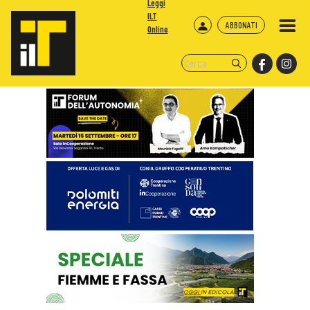
Leggi
ILT
ABBONATI
Online