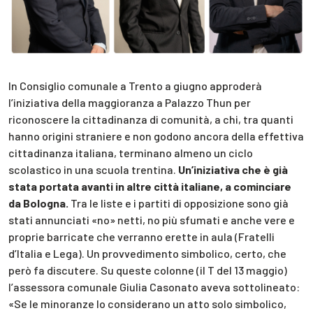
In Consiglio comunale a Trento a giugno approderà
l’iniziativa della maggioranza a Palazzo Thun per
riconoscere la cittadinanza di comunità, a chi, tra quanti
hanno origini straniere e non godono ancora della effettiva
cittadinanza italiana, terminano almeno un ciclo
scolastico in una scuola trentina.
Un’iniziativa che è già
stata portata avanti in altre città italiane, a cominciare
da Bologna.
Tra le liste e i partiti di opposizione sono già
stati annunciati «no» netti, no più sfumati e anche vere e
proprie barricate che verranno erette in aula (Fratelli
d’Italia e Lega). Un provvedimento simbolico, certo, che
però fa discutere. Su queste colonne (il T del 13 maggio)
l’assessora comunale Giulia Casonato aveva sottolineato:
«Se le minoranze lo considerano un atto solo simbolico,