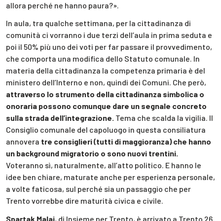
allora perché ne hanno paura?».
In aula, tra qualche settimana, per la cittadinanza di
comunità ci vorranno i due terzi dell’aula in prima seduta e
poi il 50% più uno dei voti per far passare il provvedimento,
che comporta una modifica dello Statuto comunale. In
materia della cittadinanza la competenza primaria è del
ministero dell’Interno e non, quindi dei Comuni. Che però,
attraverso lo strumento della cittadinanza simbolica o
onoraria possono comunque dare un segnale concreto
sulla strada dell’integrazione.
Tema che scalda la vigilia. Il
Consiglio comunale del capoluogo in questa consiliatura
annovera
tre consiglieri (tutti di maggioranza) che hanno
un background migratorio o sono nuovi trentini.
Voteranno sì, naturalmente, all’atto politico. E hanno le
idee ben chiare, maturate anche per esperienza personale,
a volte faticosa, sul perché sia un passaggio che per
Trento vorrebbe dire maturità civica e civile.
Spartak Malaj
, di Insieme per Trento, è arrivato a Trento 26