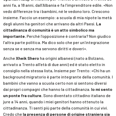
anni fa, a 18 anni, dall’Albania e fa l’imprenditore edile. «Non
vedo differenze tra i bambini, né le vedono loro. Crescono
insieme. Faccio un esempio: a scuola di mia nipote la metà
degli alunni ha genitori che arrivano da altri Paesi.
La
cittadinanza di comunità è un atto simbolico ma
importante.
Perché l’opposizione è contraria? Non giudico
l’altra parte politica. Ma dico solo che per un’integrazione
senza se e senza ma servono diritti e doveri».
Anche
Xheik Shero
ha origini albanesi (nato a Bolzano,
arrivato a Trento all’età di due anni) ed è stato eletto in
consiglio nella stessa lista, Insieme per Trento: «Chi ha un
background migratorio è parte integrante della comunità. I
bambini che vanno a scuola certo non si sentono diversi
dai propri compagni che hanno la cittadinanza.
Io mi sento
un ponte fra culture.
Sono diventato cittadino italiano de
jure a 14 anni, quando i miei genitori hanno ottenuto la
cittadinanza. Ti senti più parte della comunità in cui vivi.
Credo che
la presenza di persone di origine straniera sia