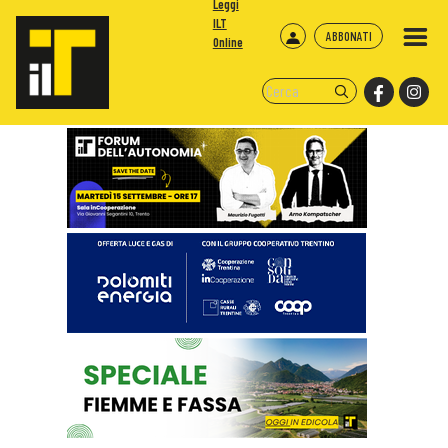
Leggi
ILT
ABBONATI
Online