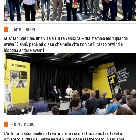
CAMPI LIBERI
Kristian Ghedina, una vita a tutta velocità: «Mia mamma morì quando
avevo 15 anni, papà mi disse che nella vita non c’è il tasto rewind e
bisogna andare avanti»
PRIMO PIANO
L'affitto tradizionale in Trentino è in via d'estinzione: tra Trento,
Rovereto e Riva del Garda perse 2.500 case sul mercato in sei anni