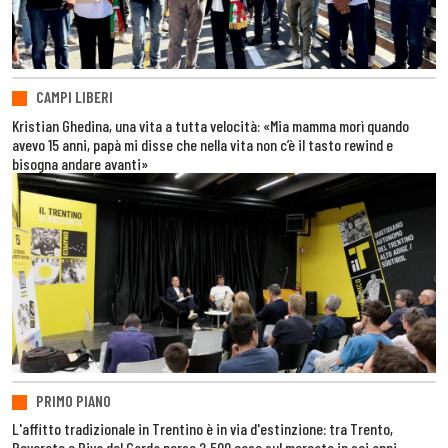
CAMPI LIBERI
Kristian Ghedina, una vita a tutta velocità: «Mia mamma morì quando
avevo 15 anni, papà mi disse che nella vita non c’è il tasto rewind e
bisogna andare avanti»
PRIMO PIANO
L'affitto tradizionale in Trentino è in via d'estinzione: tra Trento,
Rovereto e Riva del Garda perse 2.500 case sul mercato in sei anni