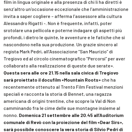
film in lingua originale e alla presenza di chi li ha diretti è
senz’altro un’occasione eccezionale che l’amministrazione
invita a saper cogliere – afferma l’assessore alla cultura
Alessandro Rigatti -. Non è frequente, infatti, poter
srotolare una pellicola e poterne indagare gli aspetti più
profondi, i dietro le quinte, le avventure e le fatiche che si
nascondono nella sua produzione. Un grazie sincero al
regista Mark Pedri, all’Associazione “San Maurizio” di
Tregiovo ed al circolo cinematografico “Percorsi” per aver
collaborato alla realizzazione di queste due serate».
Questa sera alle ore 21.15 nella sala civica di Tregiovo
sarà proiettato il docufilm «Mountain Roots»
che ha
recentemente ottenuto al Trento Film Festival menzioni
speciali e racconta la storia di Bennet, una ragazza
americana di origini trentine, che scopre la Val di Non
camminando fra le cime delle sue montagne insieme al
nonno.
Domenica 21 settembre alle 20.45 all’Auditorium
comunale di Revò con la proiezione del film «Dear Sirs»,
sarà possibile conoscere la vera storia di Silvio Pedri di