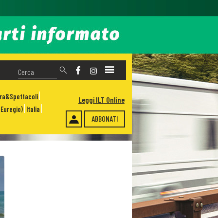
ura&Spettacoli
Leggi ILT Online
Euregio)
Italia
ABBONATI