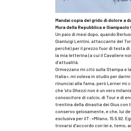
Mandai copia del grido di dolore a d
Mura della Repubblica e Giampaolo 
Un paio di mesi dopo, quando Berlus
Gianluigi Lentini, attaccante del To
perché) per il prezzo fuor di testa di 
la mia letterina (a cui il Cavaliere n
d’attualità.
Ormezzano mi citò sulla Stampa e la
Italia», mi voleva in studio per darmi 
rinunciai alla fama, però Lerner mi c
che ’sto Ghezzi non è un vero milanis
conoscitore di calcio, di Tour e di
trentina della dinastia dei Gius con
conservo gelosamente, e che, lui de
esclusiva per ilT: «Milano, 15.5.92. 
trovarsi d’accordo con lei e, temo, a