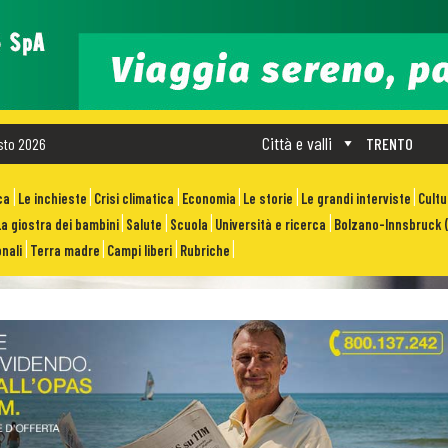
Città e valli
sto 2026
TRENTO
ca
Le inchieste
Crisi climatica
Economia
Le storie
Le grandi interviste
Cult
La giostra dei bambini
Salute
Scuola
Università e ricerca
Bolzano-Innsbruck (
nali
Terra madre
Campi liberi
Rubriche