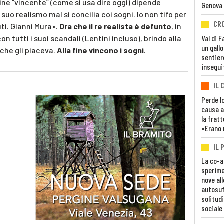
ne “vincente” (come si usa dire oggi) dipende
Genova
l suo realismo mal si concilia coi sogni. Io non tifo per
CR
ti. Gianni Mura».
Ora che il re realista è defunto
, in
utti i suoi scandali (Lentini incluso), brindo alla
Val di 
un gall
che gli piaceva.
Alla fine vincono i sogni
.
sentier
insegui
IL 
Perde lo
causa a
la fratt
«Erano 
IL 
La co-a
sperime
nove al
autosuf
solitudi
sociale