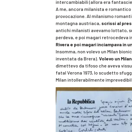
intercambiabili (allora era fantasc
A me, ancora milanista e romantico i
provocazione. Al milanismo romantico
montagna austriaca,
scrissi al pre
antichi milanisti avevamo lottato, s
perdeva, e poi magari retrocedeva i
Rivera e poi magari inciampava in un
Insomma, non volevo un Milan bionico
inventata da Brera).
Volevo un Mila
dimettevo da tifoso che aveva vissuto
fatal Verona 1973, lo scudetto sfuggit
Milan intollerabilmente imprevedibil