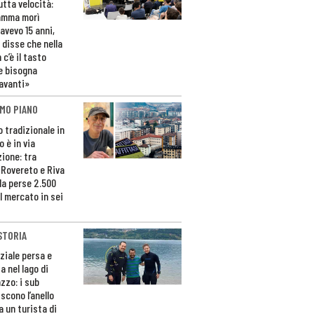
utta velocità:
amma morì
avevo 15 anni,
 disse che nella
 c’è il tasto
e bisogna
avanti»
MO PIANO
o tradizionale in
 è in via
zione: tra
 Rovereto e Riva
da perse 2.500
l mercato in sei
STORIA
ziale persa e
a nel lago di
zzo: i sub
scono l’anello
a un turista di