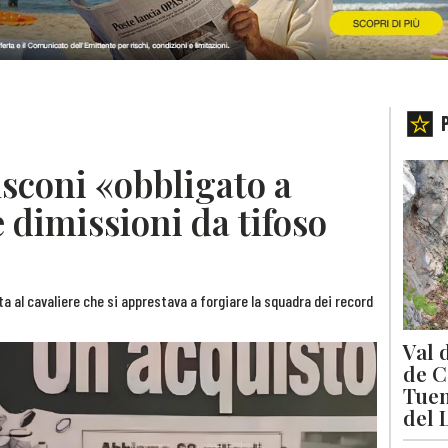
usconi «obbligato a
e dimissioni da tifoso
rta al cavaliere che si apprestava a forgiare la squadra dei record
Val 
de C
Tuen
del 