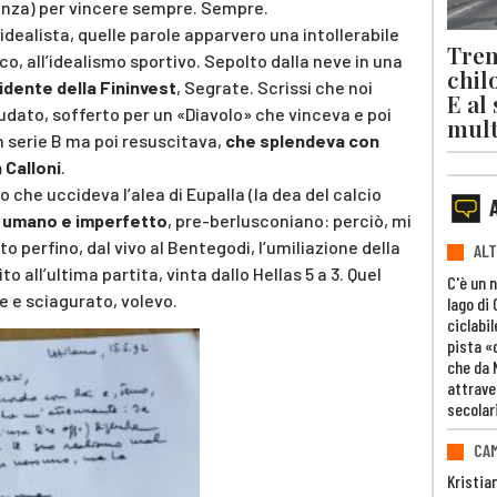
ienza) per vincere sempre. Sempre.
dealista, quelle parole apparvero una intollerabile
Trent
, all’idealismo sportivo. Sepolto dalla neve in una
chil
sidente della Fininvest
, Segrate. Scrissi che noi
E al
udato, sofferto per un «Diavolo» che vinceva e poi
mult
n serie B ma poi resuscitava,
che splendeva con
 Calloni
.
 che uccideva l’alea di Eupalla (la dea del calcio
n umano e imperfetto
, pre-berlusconiano: perciò, mi
 perfino, dal vivo al Bentegodi, l’umiliazione della
ALT
o all’ultima partita, vinta dallo Hellas 5 a 3. Quel
C'è un 
e e sciagurato, volevo.
lago di
ciclabil
pista «
che da 
attrave
secolar
CAM
Kristia