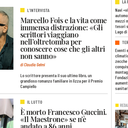
LA
Navi «v
L'INTERVISTA
automob
Marcello Fois e la vita come
mezzi mi
immensa distrazione: «Gli
tesori 
Lago di
scrittori viaggiano
nell’oltretomba per
TE
conoscere cose che gli altri
Eventi 
non sanno»
climati
zecche
di Claudia Gelmi
conquis
montag
Lo scrittore presenta il suo ultimo libro, un
Fondazi
grandioso romanzo familiare in lizza per il Premio
aumento
Campiello
sanitar
IL LUTTO
È morto Francesco Guccini.
«Il Maestrone» se n'è
andato a 86 anni