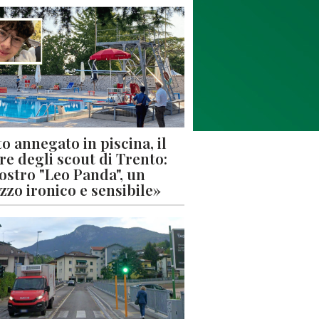
o annegato in piscina, il
re degli scout di Trento:
nostro "Leo Panda", un
zzo ironico e sensibile»