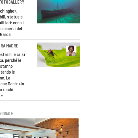
 FOTOGALLERY
ichinghe»,
ili, statue e
litari: ecco i
sommersi del
 Garda
RRA MADRE
estremi e crisi
ca: perché le
 stanno
tando le
ne. La
one Mach: «In
 rischi
i»