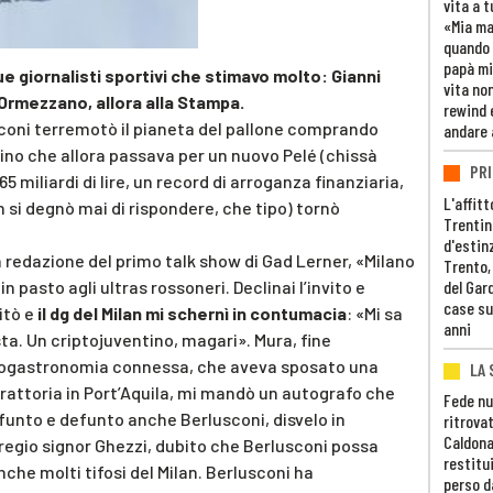
vita a t
«Mia m
quando 
papà mi
ue giornalisti sportivi che stimavo molto: Gianni
vita non
Ormezzano, allora alla Stampa.
rewind 
coni terremotò il pianeta del pallone comprando
andare 
rino che allora passava per un nuovo Pelé (chissà
PRI
65 miliardi di lire, un record di arroganza finanziaria,
L'affitt
on si degnò mai di rispondere, che tipo) tornò
Trentino
d'estin
 redazione del primo talk show di Gad Lerner, «Milano
Trento,
in pasto agli ultras rossoneri. Declinai l’invito e
del Gar
case su
itò e
il dg del Milan mi schernì in contumacia
: «Mi sa
anni
ta. Un criptojuventino, magari». Mura, fine
 enogastronomia connessa, che aveva sposato una
LA 
 trattoria in Port’Aquila, mi mandò un autografo che
Fede nu
funto e defunto anche Berlusconi, disvelo in
ritrovat
Caldona
Egregio signor Ghezzi, dubito che Berlusconi possa
restitui
nche molti tifosi del Milan. Berlusconi ha
perso d