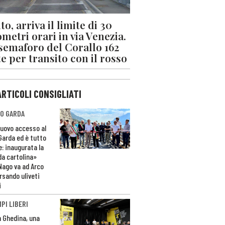
o, arriva il limite di 30
ometri orari in via Venezia.
 semaforo del Corallo 162
e per transito con il rosso
ARTICOLI CONSIGLIATI
O GARDA
nuovo accesso al
 Garda ed è tutto
e: inaugurata la
da cartolina»
Nago va ad Arco
rsando uliveti
i
PI LIBERI
n Ghedina, una