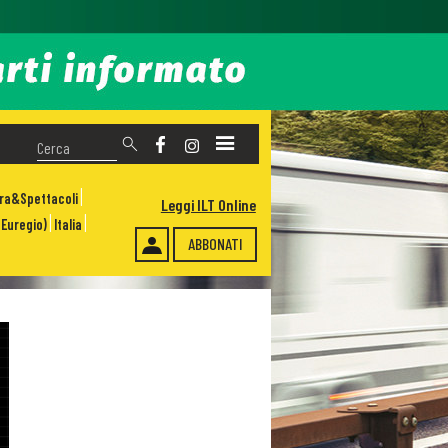
ura&Spettacoli
Leggi ILT Online
Euregio)
Italia
ABBONATI