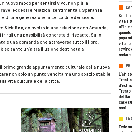
 un nuovo modo per sentirsi vivo: non più la
CAM
rave, eccessi e relazioni sentimentali. Speranza,
Kristia
ore di una generazione in cerca di redenzione.
vita a t
«Mia m
tto
Sick Boy
, coinvolto in una relazione con Amanda,
quando 
frirgli una possibilità concreta di riscatto. Sullo
papà mi
nta e una domanda che attraversa tutto il libro:
vita non
rewind 
è soltanto un’altra illusione destinata a
andare 
PRI
 il primo grande appuntamento culturale della nuova
L'affitt
entare non solo un punto vendita ma uno spazio stabile
Trentino
alla vita culturale della città.
d'estin
Trento,
del Gar
case su
anni
LA 
Fede nu