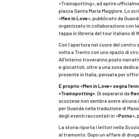
«Trainspotting», ad aprire ufficialme
piazza Santa Maria Maggiore. Lo sc
«
Men in Love
», pubblicato da Guand
organizzato in collaborazione con l
tappa in libreria del tour italiano di 
Con l’apertura nel cuore del centro s
volta a Trento con uno spazio di circa
All’interno troveranno posto narrativa
e giocattoli, oltre a una zona dedica
presente in Italia, pensata per offri
E proprio «Men in Love» segna l’enn
«Trainspotting».
Di separarsi da
Ren
scozzese non sembra avere alcuna in
per Guanda nella traduzione di Mas
degli eventi raccontati in «
Porno
», 
La storia riporta i lettori nella Scoz
al tramonto. Dopo un affare di drog