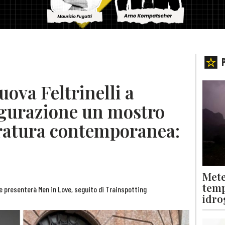
uova Feltrinelli a
ugurazione un mostro
teratura contemporanea:
Mete
temp
e presenterà Men in Love, seguito di Trainspotting
idro