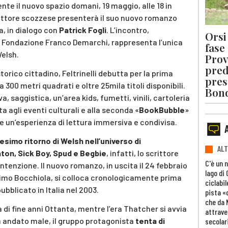
nte il nuovo spazio domani, 19 maggio, alle 18 in
rittore scozzese presenterà il suo nuovo romanzo
a, in dialogo con
Patrick Fogli
. L’incontro,
Orsi 
a Fondazione Franco Demarchi, rappresenta l’unica
fase
Welsh.
Prov
pred
torico cittadino, Feltrinelli debutta per la prima
pres
 300 metri quadrati e oltre 25mila titoli disponibili.
Bon
, saggistica, un’area kids, fumetti, vinili, cartoleria
ta agli eventi culturali e alla seconda «
BookBubble
»
re un’esperienza di lettura immersiva e condivisa.
esimo ritorno di Welsh nell’universo di
ALT
ton, Sick Boy, Spud e Begbie
, infatti, lo scrittore
C'è un 
tenzione. Il nuovo romanzo, in uscita il 24 febbraio
lago di
simo Bocchiola, si colloca cronologicamente prima
ciclabil
pubblicato in Italia nel 2003.
pista «
che da 
ia di fine anni Ottanta, mentre l’era Thatcher si avvia
attrave
a andato male, il gruppo protagonista
tenta di
secolar