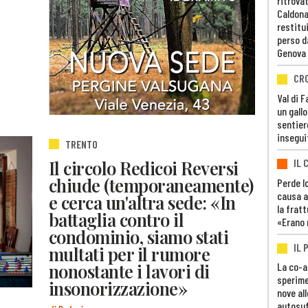
ritrovat
Caldona
restitui
perso d
Genova
CR
Val di 
un gall
sentier
insegui
TRENTO
Il circolo Redicoi Reversi
IL 
chiude (temporaneamente)
Perde lo
causa a
e cerca un'altra sede: «In
la fratt
battaglia contro il
«Erano 
condominio, siamo stati
IL 
multati per il rumore
nonostante i lavori di
La co-a
sperime
insonorizzazione»
nove al
autosuf