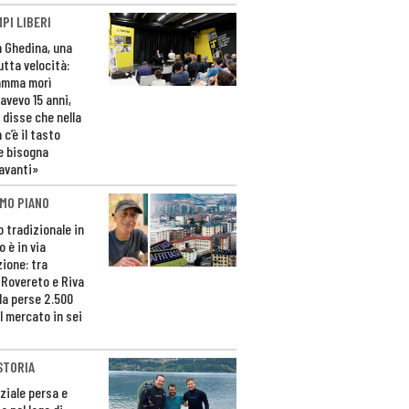
PI LIBERI
n Ghedina, una
utta velocità:
amma morì
avevo 15 anni,
 disse che nella
 c’è il tasto
e bisogna
avanti»
MO PIANO
o tradizionale in
 è in via
zione: tra
 Rovereto e Riva
da perse 2.500
l mercato in sei
STORIA
ziale persa e