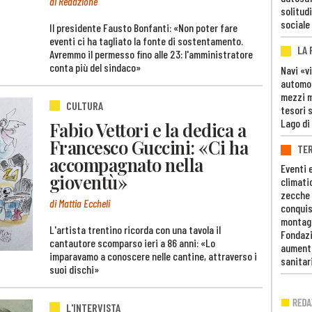
di Redazione
solitudi
sociale
Il presidente Fausto Bonfanti: «Non poter fare
eventi ci ha tagliato la fonte di sostentamento.
LA
Avremmo il permesso fino alle 23: l'amministratore
conta più del sindaco»
Navi «v
automob
mezzi mi
CULTURA
tesori 
Lago di
Fabio Vettori e la dedica a
Francesco Guccini: «Ci ha
TE
accompagnato nella
Eventi 
gioventù»
climati
zecche
di Mattia Eccheli
conquis
montag
L'artista trentino ricorda con una tavola il
Fondazi
cantautore scomparso ieri a 86 anni: «Lo
aumento
imparavamo a conoscere nelle cantine, attraverso i
sanitar
suoi dischi»
L'INTERVISTA