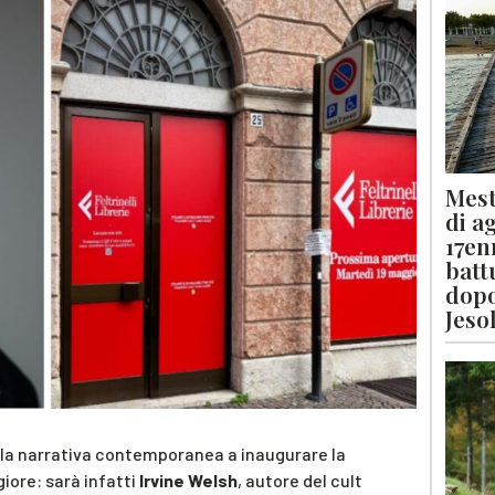
Mest
di a
17en
batt
dopo
Jeso
lla narrativa contemporanea a inaugurare la
giore: sarà infatti
Irvine Welsh
, autore del cult