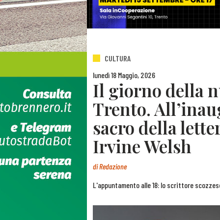
CULTURA
lunedì 18 Maggio, 2026
Il giorno della n
Trento. All’ina
sacro della let
Irvine Welsh
di
Redazione
L'appuntamento alle 18: lo scrittore scozzes