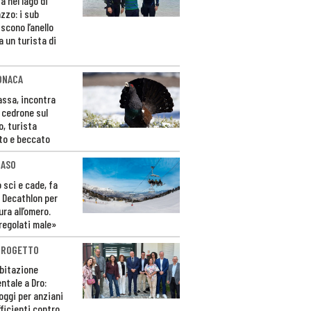
a nel lago di
zzo: i sub
scono l’anello
a un turista di
ONACA
Fassa, incontra
o cedrone sul
o, turista
to e beccato
CASO
 sci e cade, fa
 Decathlon per
ura all’omero.
regolati male»
PROGETTO
bitazione
ntale a Dro:
loggi per anziani
ficienti contro