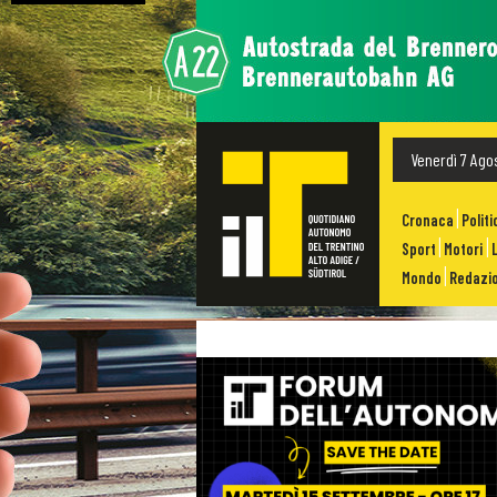
Venerdì 7 Ago
Cronaca
Politi
Sport
Motori
Mondo
Redazio