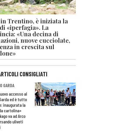
in Trentino, è iniziata la
 di «iperfagia». La
incia: «Una decina di
azioni, nuove cucciolate,
enza in crescita sul
done»
ARTICOLI CONSIGLIATI
O GARDA
nuovo accesso al
 Garda ed è tutto
e: inaugurata la
da cartolina»
Nago va ad Arco
rsando uliveti
i