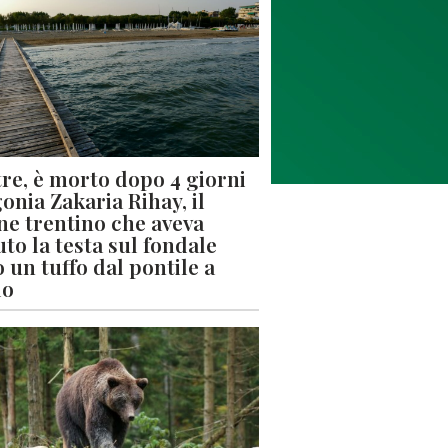
re, è morto dopo 4 giorni
gonia Zakaria Rihay, il
ne trentino che aveva
uto la testa sul fondale
 un tuffo dal pontile a
lo