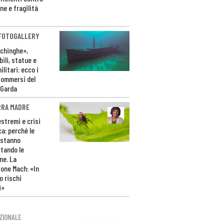
ne e fragilità
 FOTOGALLERY
ichinghe»,
ili, statue e
litari: ecco i
sommersi del
 Garda
RRA MADRE
estremi e crisi
ca: perché le
 stanno
tando le
ne. La
one Mach: «In
 rischi
i»