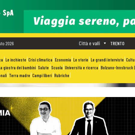
Città e valli
sto 2026
TRENTO
ca
Le inchieste
Crisi climatica
Economia
Le storie
Le grandi interviste
Cult
La giostra dei bambini
Salute
Scuola
Università e ricerca
Bolzano-Innsbruck (
nali
Terra madre
Campi liberi
Rubriche