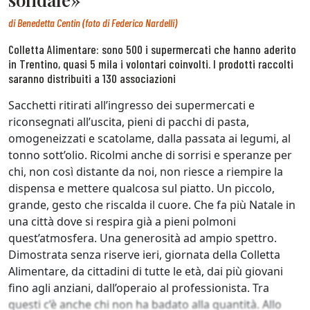
di
Benedetta Centin (foto di Federico Nardelli)
Colletta Alimentare: sono 500 i supermercati che hanno aderito
in Trentino, quasi 5 mila i volontari coinvolti. I prodotti raccolti
saranno distribuiti a 130 associazioni
Sacchetti ritirati all’ingresso dei supermercati e
riconsegnati all’uscita, pieni di pacchi di pasta,
omogeneizzati e scatolame, dalla passata ai legumi, al
tonno sott’olio. Ricolmi anche di sorrisi e speranze per
chi, non così distante da noi, non riesce a riempire la
dispensa e mettere qualcosa sul piatto. Un piccolo,
grande, gesto che riscalda il cuore. Che fa più Natale in
una città dove si respira già a pieni polmoni
quest’atmosfera. Una generosità ad ampio spettro.
Dimostrata senza riserve ieri, giornata della Colletta
Alimentare, da cittadini di tutte le età, dai più giovani
fino agli anziani, dall’operaio al professionista. Tra
questi c’è anche chi non ha badato alla quantità. Allo