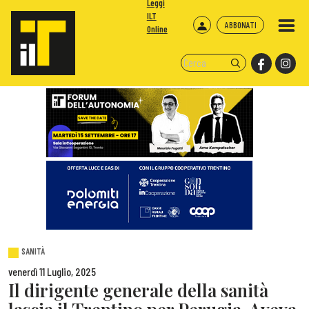
Leggi
ILT
ABBONATI
Online
SANITÀ
venerdì 11 Luglio, 2025
Il dirigente generale della sanità