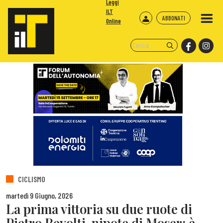
Leggi
ILT
ABBONATI
Online
CICLISMO
martedì 9 Giugno, 2026
La prima vittoria su due ruote di
Pietro Revolti, nipote di Moser: è