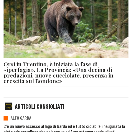
Orsi in Trentino, è iniziata la fase di
«iperfagia». La Provincia: «Una decina di
predazioni, nuove cucciolate, presenza in
crescita sul Bondone»
ARTICOLI CONSIGLIATI
ALTO GARDA
C'è un nuovo accesso al lago di Garda ed è tutto ciclabile: inaugurata la
pista «da cartolina» che da Nago va ad Arco attraversando uliveti