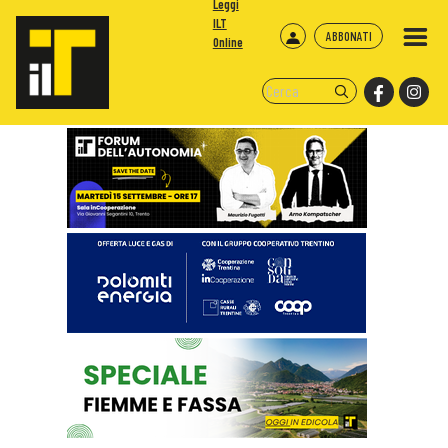
Leggi
ILT
ABBONATI
Online