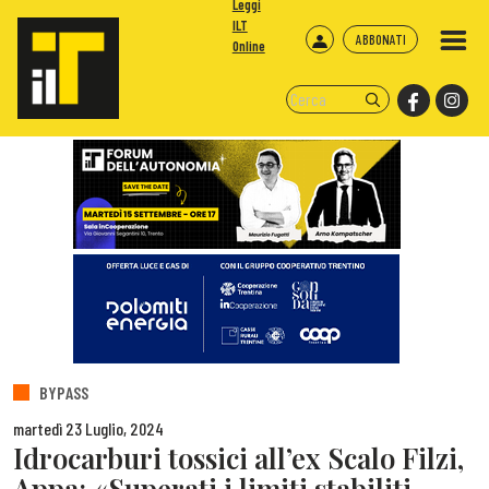
Leggi
ILT
ABBONATI
Online
BYPASS
martedì 23 Luglio, 2024
Idrocarburi tossici all’ex Scalo Filzi,
Appa: «Superati i limiti stabiliti